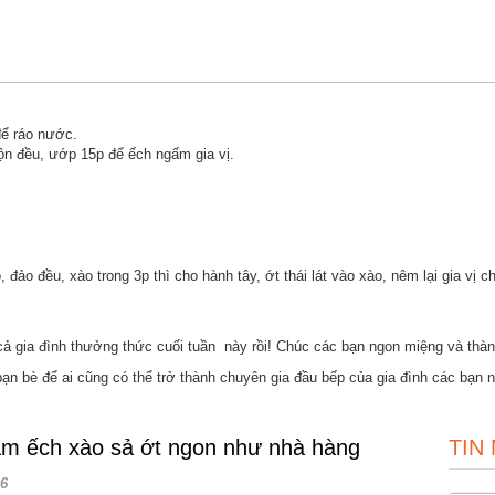
để ráo nước.
rộn đều, ướp 15p để ếch ngấm gia vị.
ảo đều, xào trong 3p thì cho hành tây, ớt thái lát vào xào, nêm lại gia vị ch
cả gia đình thưởng thức cuối tuần này rồi! Chúc các bạn ngon miệng và thà
ạn bè để ai cũng có thể trở thành chuyên gia đầu bếp của gia đình các bạn n
 ếch xào sả ớt ngon như nhà hàng
TIN
6