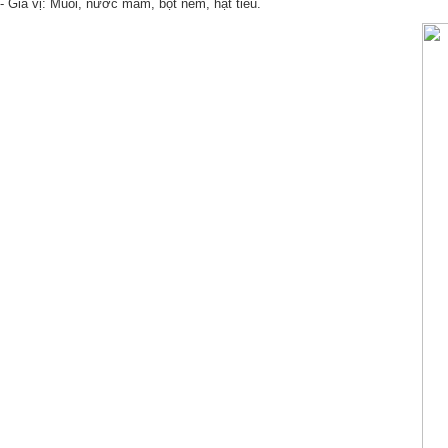
- Gia vị: Muối, nước mắm, bột nêm, hạt tiêu.