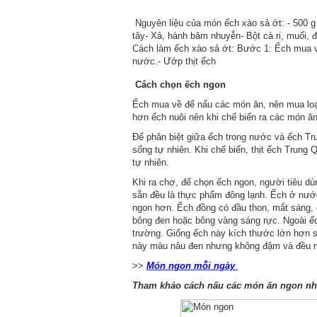
Nguyên liệu của món ếch xào sả ớt: - 500 g 
tây- Xả, hành băm nhuyễn- Bột cà ri, muối, 
Cách làm ếch xào sả ớt: Bước 1: Ếch mua v
nước.- Ướp thịt ếch
Cách chọn ếch ngon
Ếch mua về để nấu các món ăn, nên mua loại
hơn ếch nuôi nên khi chế biến ra các món ă
Để phân biệt giữa ếch trong nước và ếch T
sống tự nhiên. Khi chế biến, thịt ếch Trung
tự nhiên.
Khi ra chợ, để chọn ếch ngon, người tiêu d
sẵn đều là thực phẩm đông lạnh. Ếch ở nước
ngon hơn. Ếch đồng có đầu thon, mắt sáng, 
bông đen hoặc bông vàng sáng rực. Ngoài ếch 
trường. Giống ếch này kích thước lớn hơn s
này màu nâu đen nhưng không đậm và đều nh
>>
Món ngon mỗi ngày
Tham khảo cách nấu các món ăn ngon n