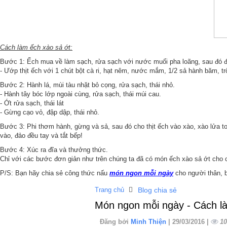
Cách làm ếch xào sả ớt:
Bước 1: Ếch mua về làm sạch, rửa sạch với nước muối pha loãng, sau đó 
- Ướp thịt ếch với 1 chút bột cà ri, hạt nêm, nước mắm, 1/2 sả hành băm, t
Bước 2: Hành lá, mùi tàu nhặt bỏ cọng, rửa sạch, thái nhỏ.
- Hành tây bóc lớp ngoài cùng, rửa sạch, thái múi cau.
- Ớt rửa sạch, thái lát
- Gừng cạo vỏ, đập dập, thái nhỏ.
Bước 3: Phi thơm hành, gừng và sả, sau đó cho thịt ếch vào xào, xào lửa to, đ
vào, đảo đều tay và tắt bếp!
Bước 4: Xúc ra đĩa và thưởng thức.
Chỉ với các bước đơn giản như trên chúng ta đã có món ếch xào sả ớt cho 
P/S: Bạn hãy chia sẻ công thức nấu
món ngon mỗi ngày
cho người thân, b
Trang chủ
Blog chia sẻ
Món ngon mỗi ngày - Cách làm
Đăng bởi
Minh Thiện
| 29/03/2016 |
10