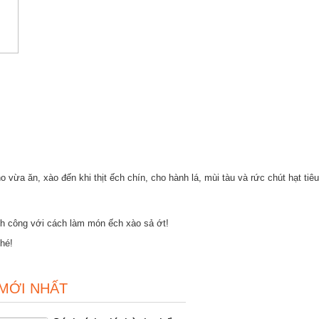
o vừa ăn, xào đến khi thịt ếch chín, cho hành lá, mùi tàu và rức chút hạt tiêu
nh công với cách làm món ếch xào sả ớt!
hé!
 MỚI NHẤT