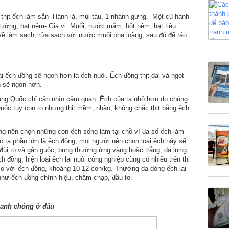
thịt ếch làm sẵn- Hành lá, mùi tàu, 1 nhánh gừng.- Một củ hành
đường, hạt nêm- Gia vị: Muối, nước mắm, bột nêm, hạt tiêu.
ề làm sạch, rửa sạch với nước muối pha loãng, sau đó để ráo
 ếch đồng sẽ ngon hơn là ếch nuôi. Ếch đồng thịt dai và ngọt
n sẽ ngon hơn.
rung Quốc chỉ cần nhìn cảm quan. Ếch của ta nhỏ hơn do chúng
 Quốc tuy con to nhưng thịt mềm, nhão, không chắc thịt bằng ếch
ùng nên chọn những con ếch sống làm tại chỗ vì đa số ếch làm
 ta phần lớn là ếch đồng, mọi người nên chọn loại ếch này sẽ
đùi to và gân guốc, bụng thường ửng vàng hoặc trắng, da lưng
đồng, hiện loại ếch lai nuôi công nghiệp cũng có nhiều trên thị
o với ếch đồng, khoảng 10-12 con/kg. Thường da dòng ếch lai
ư ếch đồng chính hiệu, chậm chạp, đầu to.
hanh chóng ở đâu