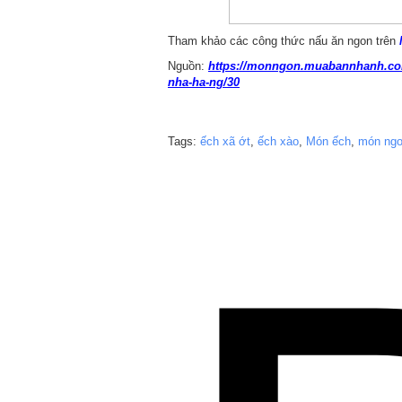
Tham khảo các công thức nấu ăn ngon trên
Nguồn:
https://monngon.muabannhanh.com
nha-ha-ng/30
Tags:
ếch xã ớt
,
ếch xào
,
Món ếch
,
món ng