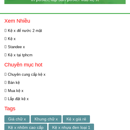
Xem Nhiều
Kệ x đế nước 2 mặt
Kệ x
Standee x
Kệ x tại tphcm
Chuyên mục hot
Chuyên cung cấp kệ x
Bán kệ
Mua kệ x
Lắp đặt kệ x
Tags
Giá chữ x
Khung chữ x
Kệ x giá rẻ
Kệ x nhôm cao cấp
Kệ x nhựa đen loại 1