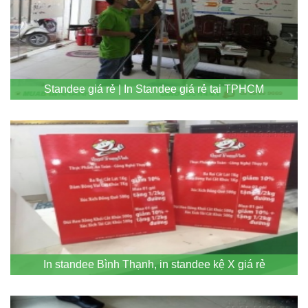
Standee giá rẻ | In Standee giá rẻ tại TPHCM
In standee Bình Thạnh, in standee kệ X giá rẻ