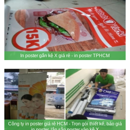
In poster gắn kệ X giá rẻ - in poster TPHCM
Công ty in poster giá rẻ HCM - Trọn gói thiết kế, báo giá
in poster, lắp sẵn poster vào kệ X