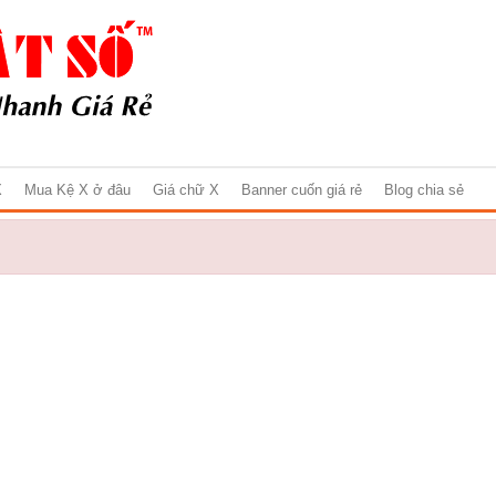
X
Mua Kệ X ở đâu
Giá chữ X
Banner cuốn giá rẻ
Blog chia sẻ