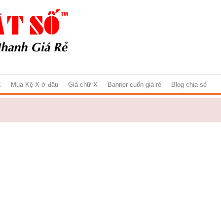
X
Mua Kệ X ở đâu
Giá chữ X
Banner cuốn giá rẻ
Blog chia sẻ