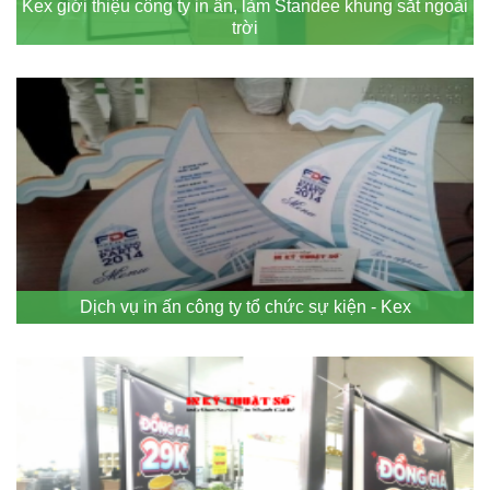
Kex giới thiệu công ty in ấn, làm Standee khung sắt ngoài
trời
Dịch vụ in ấn công ty tổ chức sự kiện - Kex