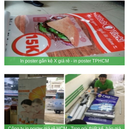
In poster gắn kệ X giá rẻ - in poster TPHCM
Công ty in poster giá rẻ HCM - Trọn gói thiết kế, báo giá