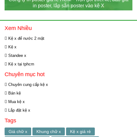
in poster, lắp sẵn poster vào kệ X
Xem Nhiều
Kệ x đế nước 2 mặt
Kệ x
Standee x
Kệ x tại tphcm
Chuyên mục hot
Chuyên cung cấp kệ x
Bán kệ
Mua kệ x
Lắp đặt kệ x
Tags
Giá chữ x
Khung chữ x
Kệ x giá rẻ