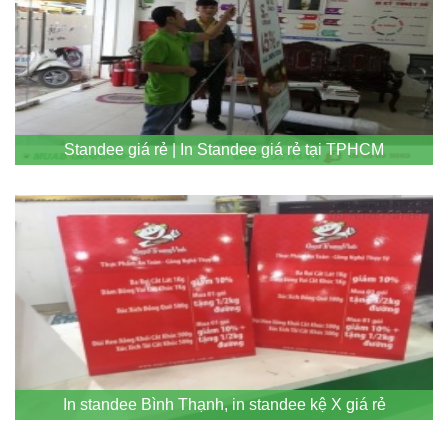
Standee giá rẻ | In Standee giá rẻ tại TPHCM
In standee Bình Thạnh, in standee kệ X giá rẻ