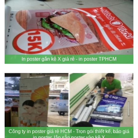
In poster gắn kệ X giá rẻ - in poster TPHCM
Công ty in poster giá rẻ HCM - Trọn gói thiết kế, báo giá
in poster, lắp sẵn poster vào kệ X