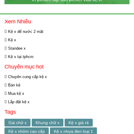
Xem Nhiều
Kệ x đế nước 2 mặt
Kệ x
Standee x
Kệ x tại tphcm
Chuyên mục hot
Chuyên cung cấp kệ x
Bán kệ
Mua kệ x
Lắp đặt kệ x
Tags
Giá chữ x
Khung chữ x
Kệ x giá rẻ
Kệ x nhôm cao cấp
Kệ x nhựa đen loại 1