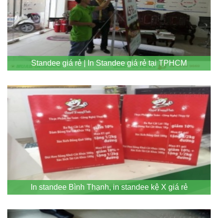
Standee giá rẻ | In Standee giá rẻ tại TPHCM
In standee Bình Thạnh, in standee kệ X giá rẻ