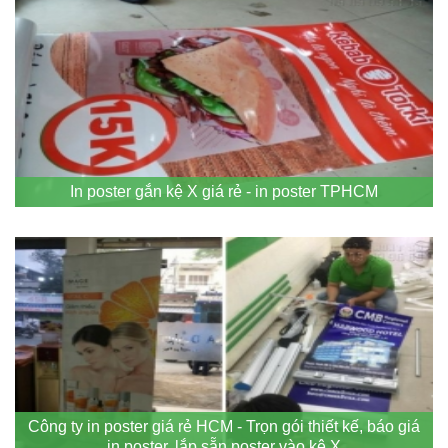
In poster gắn kệ X giá rẻ - in poster TPHCM
Công ty in poster giá rẻ HCM - Trọn gói thiết kế, báo giá
in poster, lắp sẵn poster vào kệ X