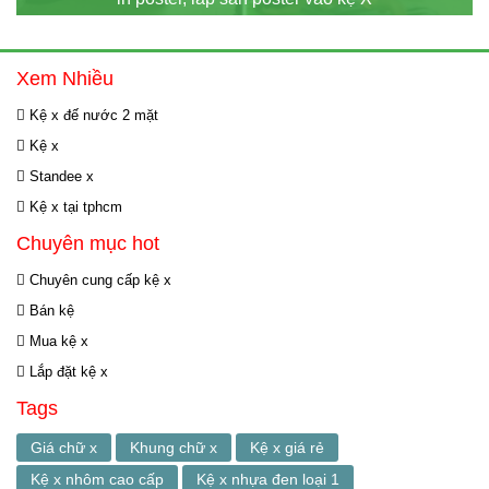
Xem Nhiều
Kệ x đế nước 2 mặt
Kệ x
Standee x
Kệ x tại tphcm
Chuyên mục hot
Chuyên cung cấp kệ x
Bán kệ
Mua kệ x
Lắp đặt kệ x
Tags
Giá chữ x
Khung chữ x
Kệ x giá rẻ
Kệ x nhôm cao cấp
Kệ x nhựa đen loại 1