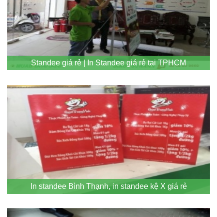
Standee giá rẻ | In Standee giá rẻ tại TPHCM
In standee Bình Thạnh, in standee kệ X giá rẻ