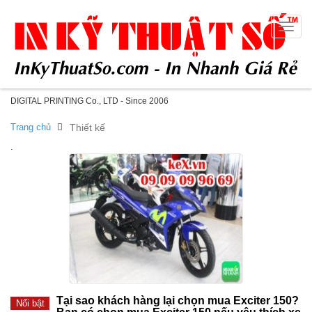
Toggle
naviga
DIGITAL PRINTING Co., LTD - Since 2006
Trang chủ
Thiết kế
.
Tại sao khách hàng lại chọn mua Exciter 150?
Nổi bật