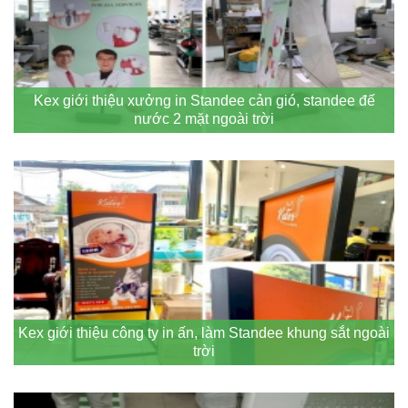
Kex giới thiệu xưởng in Standee cản gió, standee đế
nước 2 mặt ngoài trời
Kex giới thiệu công ty in ấn, làm Standee khung sắt ngoài
trời