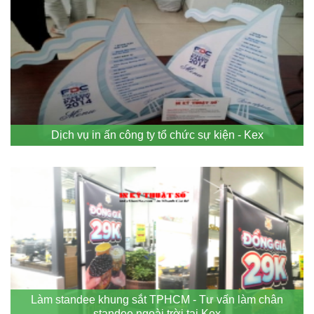
Dịch vụ in ấn công ty tổ chức sự kiện - Kex
Làm standee khung sắt TPHCM - Tư vấn làm chân
standee ngoài trời tại Kex