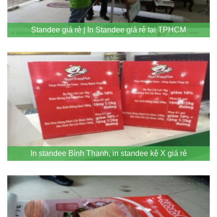
Standee giá rẻ | In Standee giá rẻ tại TPHCM
In standee Bình Thạnh, in standee kệ X giá rẻ