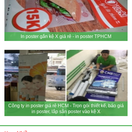
In poster gắn kệ X giá rẻ - in poster TPHCM
Công ty in poster giá rẻ HCM - Trọn gói thiết kế, báo giá
in poster, lắp sẵn poster vào kệ X