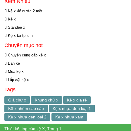
Xem Nhiều
Kệ x đế nước 2 mặt
Kệ x
Standee x
Kệ x tại tphcm
Chuyên mục hot
Chuyên cung cấp kệ x
Bán kệ
Mua kệ x
Lắp đặt kệ x
Tags
Giá chữ x
Khung chữ x
Kệ x giá rẻ
Kệ x nhôm cao cấp
Kệ x nhựa đen loại 1
Kệ x nhựa đen loại 2
Kệ x nhựa xám
Thiết kế, tag của kệ X, Trang 1