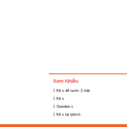
Xem Nhiều
Kệ x đế nước 2 mặt
Kệ x
Standee x
Kệ x tại tphcm