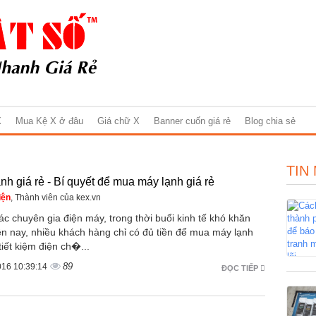
X
Mua Kệ X ở đâu
Giá chữ X
Banner cuốn giá rẻ
Blog chia sẻ
TIN
nh giá rẻ - Bí quyết để mua máy lạnh giá rẻ
iện
, Thành viên của kex.vn
c chuyên gia điện máy, trong thời buổi kinh tế khó khăn
ện nay, nhiều khách hàng chỉ có đủ tiền để mua máy lạnh
 tiết kiệm điện ch�...
89
016 10:39:14
ĐỌC TIẾP