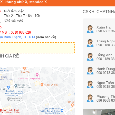
 X, khung chữ X, standee X
Giờ làm việc
CSKH: CHATNHA
Thứ 2 - Thứ 7 : 8h - 19h
(Chủ nhật nghỉ)
Xuân Hạ
Ố
090 6863 36
/ MST: 0310 989 626
uận Bình Thạnh, TPHCM
(Xem bản đồ)
Trung Nghĩ
090 1180 36
Hồng Anh
NH GIÁ RẺ
090 1189 36
Hạnh Dung
090 9213 36
Ngọc Toàn
090 9215 36
Phương Th
096 9999 83