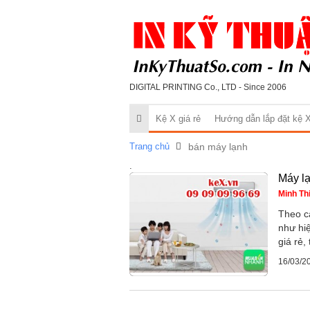
DIGITAL PRINTING Co., LTD - Since 2006
Kệ X giá rẻ
Hướng dẫn lắp đặt kệ 
Trang chủ
bán máy lạnh
.
Máy lạ
Minh Th
Theo cá
như hi
giá rẻ,
16/03/2