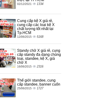
1334
02/12/2021
Cung cấp kệ X giá rẻ,
cung cấp các loại kệ X
chất lượng tốt nhất tại
Tp.HCM
5168
12/06/2015
Standy chữ X giá rẻ, cung
cấp standy đa dạng chủng
loại, standee, kệ X, giá
chữ X
2316
16/06/2015
Thế giới standee, cung
cấp standee, banner cuốn
1727
25/06/2015