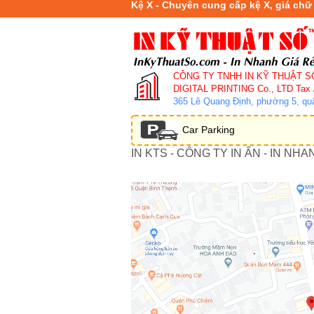
Kệ X - Chuyên cung cấp kệ X, giá chữ
CÔNG TY TNHH IN KỸ THUẬT S
DIGITAL PRINTING Co., LTD
Tax 
365 Lê Quang Định, phường 5, q
Car Parking
IN KTS - CÔNG TY IN ẤN - IN NHA