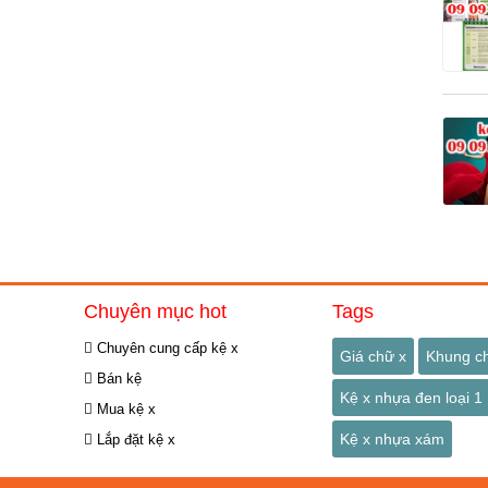
Chuyên mục hot
Tags
Chuyên cung cấp kệ x
Giá chữ x
Khung c
Bán kệ
Kệ x nhựa đen loại 1
Mua kệ x
Kệ x nhựa xám
Lắp đặt kệ x