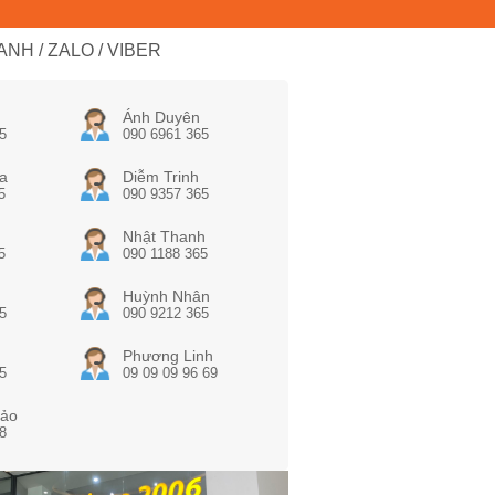
NH / ZALO / VIBER
Ánh Duyên
5
090 6961 365
a
Diễm Trinh
5
090 9357 365
Nhật Thanh
5
090 1188 365
Huỳnh Nhân
5
090 9212 365
Phương Linh
5
09 09 09 96 69
ảo
8