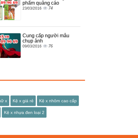
phẩm quảng cáo
74
23/03/2016
Cung cấp người mẫu
chụp ảnh
76
09/03/2016
hữ x
Kệ x giá rẻ
Kệ x nhôm cao cấp
Kệ x nhựa đen loại 2