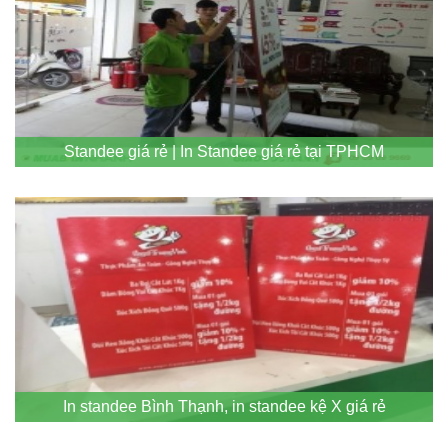
Standee giá rẻ | In Standee giá rẻ tại TPHCM
In standee Bình Thạnh, in standee kệ X giá rẻ