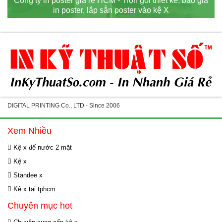
Công ty in poster giá rẻ HCM - Trọn gói thiết kế, báo giá
in poster, lắp sẵn poster vào kệ X
DIGITAL PRINTING Co., LTD - Since 2006
Xem Nhiều
Kệ x đế nước 2 mặt
Kệ x
Standee x
Kệ x tại tphcm
Chuyên mục hot