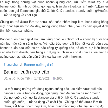
Là một trong những vật dụng ngành quảng cáo, ưu điểm vượt trội của
banner cuốn là tính cơ động, gọn gàng, hiện đại và giá cả rất ” mềm”. Banner
Toggle
cuốn, còn gọi là standee giá chữ X, kệ X, X standee, standy cuốn, giá cuốn,
naviga
… rất đa dạng về chất liệu.
Chúng có thể được làm từ nhựa, sắt hoặc nhôm hợp kim, hoặc cùng bằng
một chất liệu nhưng độ dày, mỏng cũng khác nhau, yếu tố này quyết định
tính bền của sản phẩm.
Banner cuốn cao cấp được làm bằng chất liệu nhôm tốt – không bị ô xy hóa
nên lúc nào cũng sáng bóng. Với cấu trúc đẹp, vật liệu tốt và độ bền cao,
banner cuốn cao cấp được các công ty quảng cáo, tổ chức sự kiện hoặc
các nhà kinh doanh, bán hàng sử dụng rất nhiều – cho dù giá cả loại vật tư
quảng cáo này đắt gấp gần 3 lần loại banner cuốn thường.
Trang chủ
Banner cuốn giá rẻ
Banner cuốn cao cấp
Đăng bởi
Kiều Tiên
| 17/11/2021 |
1800
Là một trong những vật dụng ngành quảng cáo, ưu điểm vượt trội của
banner cuốn là tính cơ động, gọn gàng, hiện đại và giá cả rất ” mềm”.
Banner cuốn, còn gọi là standee giá chữ X, kệ X, X standee, standy
cuốn, giá cuốn,… rất đa dạng về chất liệu. Chúng có thể được làm từ
nhựa, sắt hoặc nhôm hợp kim, hoặc cùng bằng một chất liệu nhưng độ