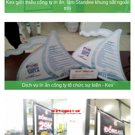
Kex giới thiệu công ty in ấn, làm Standee khung sắt ngoài
trời
Dịch vụ in ấn công ty tổ chức sự kiện - Kex