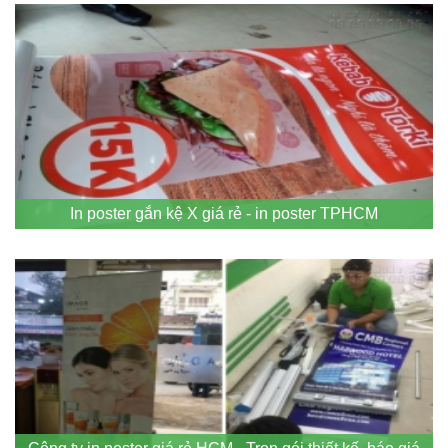
In poster gắn kệ X giá rẻ - in poster TPHCM