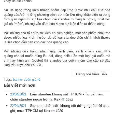
xoay để điều chỉnh.
Sự đa dạng trong kích thước nhằm đáp ứng được nhu cầu của nhà
quảng cáo.Với những chương trình sự kiện lớn rộng khắp diễn ra trong
thời gian ngắn thì sự lựa chọn loại standee thường là hợp lý nhất bởi
giá cả “mềm”, nhưng vẫn đảm bảo được sự kiện diễn ra thành công.
Với những nhà tổ chức sự kiện chuyên nghiệp, một sản phẩm phải treo
được nhiều loại kích thước, do đó loại standee điều chỉnh kích thước
là lựa chọn đầu tiên cho các nhà quảng cáo.
Với những cửa hàng, nhà hàng, bệnh viện, sảnh khách sạn…Nhà
quảng cáo lại muốn dùng lâu dài, dùng nhiều lần một loại giá cuốn mà
chỉ thay hình ảnh (poster) thì standee giá cuốn nhôm cao cấp sẽ đáp
ứng tốt được nhu cầu đó.
Đăng bởi Kiều Tiên
Tags:
banner cuộn giá rẻ
Bài viết mới hơn
Làm standee khung sắt TPHCM - Tư vấn làm
23/04/2021
chân standee ngoài trời tại Kex
1592
Standee chân sắt, khung sắt đứng ngoài trời chịu
22/04/2021
gió, mưa TPHCM tại Kex
1920