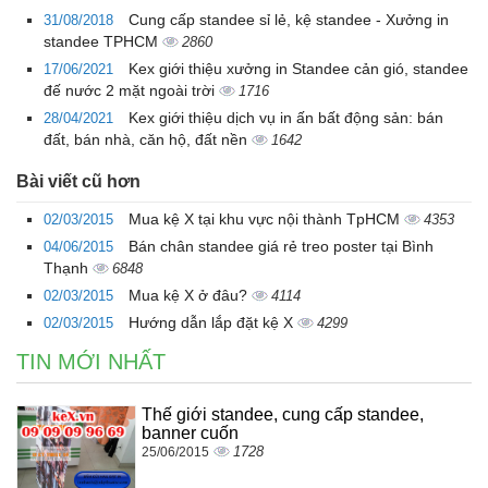
Cung cấp standee sỉ lẻ, kệ standee - Xưởng in
31/08/2018
standee TPHCM
2860
Kex giới thiệu xưởng in Standee cản gió, standee
17/06/2021
đế nước 2 mặt ngoài trời
1716
Kex giới thiệu dịch vụ in ấn bất động sản: bán
28/04/2021
đất, bán nhà, căn hộ, đất nền
1642
Bài viết cũ hơn
Mua kệ X tại khu vực nội thành TpHCM
02/03/2015
4353
Bán chân standee giá rẻ treo poster tại Bình
04/06/2015
Thạnh
6848
Mua kệ X ở đâu?
02/03/2015
4114
Hướng dẫn lắp đặt kệ X
02/03/2015
4299
TIN MỚI NHẤT
Thế giới standee, cung cấp standee,
banner cuốn
1728
25/06/2015