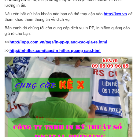
lượng in ấn.
Nếu còn bất cứ băn khoăn nào bạn có thể truy cập vào
http://kex.vn
để
tham khảo thêm thông tin về dịch vụ.
Bên cạnh đó chúng tôi còn cung cấp dịch vụ in PP, in hiflex quảng cáo
giá rẻ cho bạn.
>>
http://inpp.com.vn/tags/in-pp-quang-cao-gia-re.html
>>
http://inhiflex.com/tags/in-hiflex-quang-cao.html