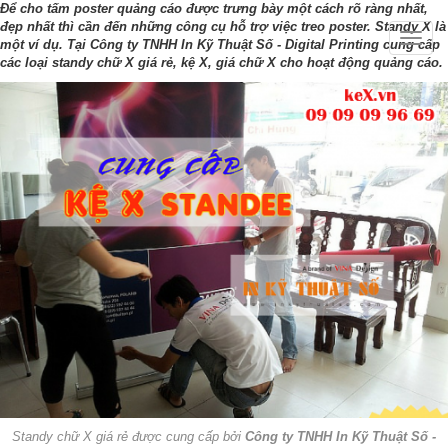
Để cho tấm poster quảng cáo được trưng bày một cách rõ ràng nhất,
đẹp nhất thì cần đến những công cụ hỗ trợ việc treo poster. Standy X là
Toggle
một ví dụ. Tại Công ty TNHH In Kỹ Thuật Số - Digital Printing cung cấp
naviga
các loại standy chữ X giá rẻ, kệ X, giá chữ X cho hoạt động quảng cáo.
Standy chữ X giá rẻ được cung cấp bởi
Công ty TNHH In Kỹ Thuật Số -