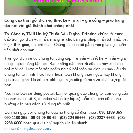
Cung cấp trọn gói dịch vụ thiết kế – in ấn – gia công – giao hàng
tận nơi với giá thành
phải chăng nhất
Tại
Công ty TNHH In Kỹ Thuật Số - Digital Printing
chúng tôi cung
cấp trọn gói dịch vụ in ấn, mang lại cho bạn giải pháp in ấn tốt nhất, tiết
kiệm thời gian, chi phí nhất. Chúng tôi luôn cố gắng mang lại sự thuận
tiện nhất cho bạn.
Trọn gói dịch vụ do chúng tôi cung cấp: Tư vấn – thiết kế – in ấn – gia
công – giao hàng tận nơi. Bạn không cần phải đi đâu xa hay đi nhiều
nơi mới có được một sản phẩm như ý bởi toàn bộ dịch vụ này đều do
chúng tôi tự mình thực hiện, hoàn toàn không-thuê-ngoài hay không-
qua-trung-gian. Do đó, chi phí thực hiện cũng rẻ hơn và chất lượng tốt
hơn.
Nếu như bạn sử dụng poster, banner quảng cáo chúng tôi còn cung cấp
banner cuốn, kệ X, standee và hỗ trợ lắp đặt sẵn cho bạn cũng như
hướng dẫn bạn cách sử dụng tốt nhất.
Liên hệ ngay với chúng tôi qua hệ thống số điện thoại:
090 1189 365 -
090 1188 365 - 09 09 09 96 69 - (08) 224 66666 - (08) 2237 6666 - (08)
2238 6666
hoặc qua địa chỉ hộp thư in ấn nhanh:
innhanh@inkythuatso.com
.