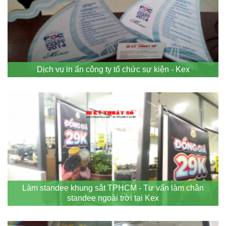
Dịch vụ in ấn công ty tổ chức sự kiện - Kex
Làm standee khung sắt TPHCM - Tư vấn làm chân
standee ngoài trời tại Kex