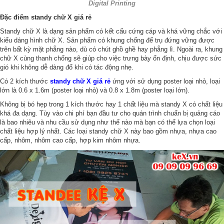
Digital Printing
Đặc điểm standy chữ X giá rẻ
Standy chữ X là dạng sản phẩm có kết cấu cứng cáp và khá vững chắc với
kiểu dáng hình chữ X. Sản phẩm có khung chống để trụ đứng vững được
trên bất kỳ mặt phẳng nào, dù có chút ghồ ghề hay phẳng lì. Ngoài ra, khung
chữ X cùng thanh chống sẽ giúp cho việc trưng bày ổn định, chịu được sức
gió khi không dễ dàng đổ khi có tác động nhẹ.
Có 2 kích thước
standy chữ X giá rẻ
ứng với sử dụng poster loại nhỏ, loại
lớn là 0.6 x 1.6m (poster loại nhỏ) và 0.8 x 1.8m (poster loại lớn).
Không bị bó hẹp trong 1 kích thước hay 1 chất liệu mà standy X có chất liệu
khá đa dạng. Tùy vào chi phí bạn đầu tư cho quán trình chuẩn bị quảng cáo
là bao nhiêu và nhu cầu sử dụng như thế nào mà bạn có thể lựa chọn loại
chất liệu hợp lý nhất. Các loại standy chữ X này bao gồm nhựa, nhựa cao
cấp, nhôm, nhôm cao cấp, hợp kim nhôm nhựa.