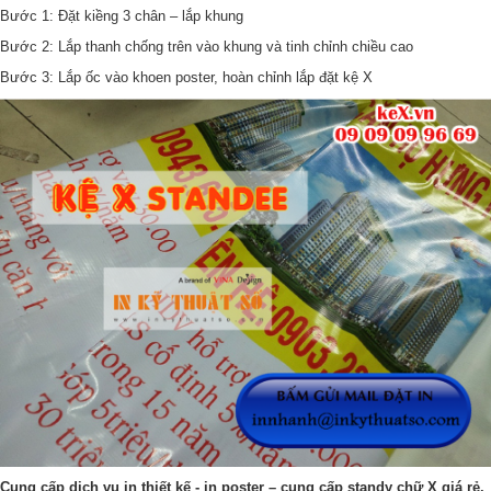
Bước 1: Đặt kiềng 3 chân – lắp khung
Bước 2: Lắp thanh chống trên vào khung và tinh chỉnh chiều cao
Bước 3: Lắp ốc vào khoen poster, hoàn chỉnh lắp đặt kệ X
Cung cấp dịch vụ in thiết kế - in poster – cung cấp standy chữ X giá rẻ,