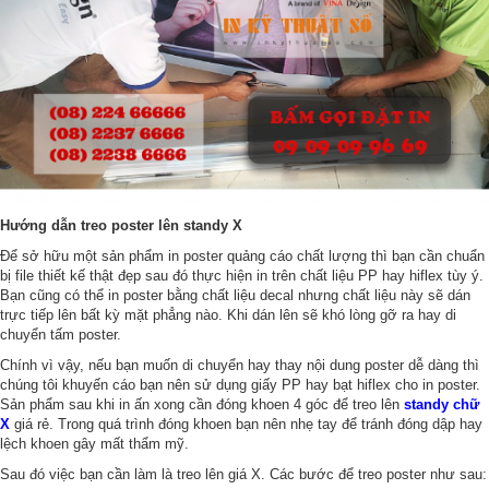
Hướng dẫn treo poster lên standy X
Để sở hữu một sản phẩm in poster quảng cáo chất lượng thì bạn cần chuẩn
bị file thiết kế thật đẹp sau đó thực hiện in trên chất liệu PP hay hiflex tùy ý.
Bạn cũng có thể in poster bằng chất liệu decal nhưng chất liệu này sẽ dán
trực tiếp lên bất kỳ mặt phẳng nào. Khi dán lên sẽ khó lòng gỡ ra hay di
chuyển tấm poster.
Chính vì vậy, nếu bạn muốn di chuyển hay thay nội dung poster dễ dàng thì
chúng tôi khuyến cáo bạn nên sử dụng giấy PP hay bạt hiflex cho in poster.
Sản phẩm sau khi in ấn xong cần đóng khoen 4 góc để treo lên
standy chữ
X
giá rẻ. Trong quá trình đóng khoen bạn nên nhẹ tay để tránh đóng dập hay
lệch khoen gây mất thẩm mỹ.
Sau đó việc bạn cần làm là treo lên giá X. Các bước để treo poster như sau: