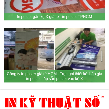
In poster gắn kệ X giá rẻ - in poster TPHCM
Công ty in poster giá rẻ HCM - Trọn gói thiết kế, báo giá
in poster, lắp sẵn poster vào kệ X