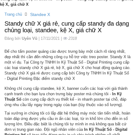
kệ X, giá chữ X
Trang chủ
Standee X
Standy chữ X giá rẻ, cung cấp standy đa dạng
chủng loại, standee, kệ X, giá chữ X
Đăng bởi
Uyên Vũ
| 17/11/2021 |
2318
Để cho tấm poster quảng cáo được trưng bày một cách rõ ràng nhất,
đẹp nhất thì cần đến những công cụ hỗ trợ việc treo poster. Standy X là
một ví dụ. Tại Công ty TNHH In Kỹ Thuật Số - Digital Printing cung cấp
các loại standy chữ X giá rẻ, kệ X, giá chữ X cho hoạt động quảng cáo.
Standy chữ X giá rẻ được cung cấp bởi Công ty TNHH In Kỹ Thuật Số
- Digital Printing Đặc điểm standy chữ X
Không chỉ cung cấp standee, kệ X, banner cuốn các loại với giá thành
cạnh tranh cho bạn lựa chọn trưng bày poster mà chúng tôi -
In Kỹ
Thuật Số
còn cung cấp dịch vụ thiết kế - in nhanh poster tại chỗ, đáp
ứng nhu cầu lấy ngay trong ngày của bạn (tùy thuộc vào số lượng).
Tại xưởng in chúng tôi có lắp đặt hệ thống máy móc tân tiến nhất, hoàn
toàn đáp ứng được yêu cầu in ấn các loại, từ in khổ lớn cho đến in số
lượng lớn. Điều đặc biệt là chúng tôi tự mình in mà không qua bất cứ
đơn vị trung gian nào. Đội ngũ nhân viên của
In Kỹ Thuật Số - Digital
Printing ltd
sẽ trực tiếp đứng máy in và chịu trách nhiệm về chất