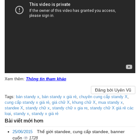
Xem thêm:
Thông tin tham khảo
Đăng bởi Uyên Vũ
Tags:
bán standy x
,
bán standy x giá rẻ
,
chuyên cung cấp standy X
,
cung cấp standy x giá rẻ
,
giá chữ X
,
khung chữ X
,
mua standy x
,
standee X
,
standy chữ x
,
standy chữ x gia re
,
standy chữ X giá rẻ các
loại
,
standy x
,
standy x giá rẻ
Bài viết mới hơn
Thế giới standee, cung cấp standee, banner
25/06/2015
cuốn
1728