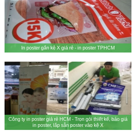
In poster gắn kệ X giá rẻ - in poster TPHCM
Công ty in poster giá rẻ HCM - Trọn gói thiết kế, báo giá
in poster, lắp sẵn poster vào kệ X