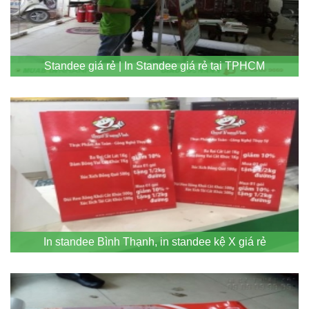
Standee giá rẻ | In Standee giá rẻ tại TPHCM
In standee Bình Thạnh, in standee kệ X giá rẻ