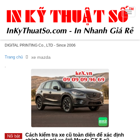
Toggle
naviga
DIGITAL PRINTING Co., LTD - Since 2006
Trang chủ
xe mazda
.
Cách kiểm tra xe cũ toàn diện để xác định
Nổi bật