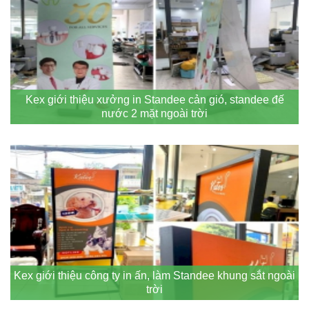
Kex giới thiệu xưởng in Standee cản gió, standee đế
nước 2 mặt ngoài trời
Kex giới thiệu công ty in ấn, làm Standee khung sắt ngoài
trời