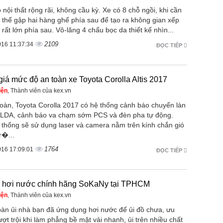
ó nội thất rộng rãi, không cầu kỳ. Xe có 8 chỗ ngồi, khi cần
ó thể gập hai hàng ghế phía sau để tạo ra không gian xếp
 rất lớn phía sau. Vô-lăng 4 chấu bọc da thiết kế nhìn...
2109
016 11:37:34
ĐỌC TIẾP
iá mức độ an toàn xe Toyota Corolla Altis 2017
iện
, Thành viên của kex.vn
toàn, Toyota Corolla 2017 có hệ thống cảnh báo chuyển làn
LDA, cảnh báo va chạm sớm PCS và đèn pha tự động.
 thống sẽ sử dụng laser và camera nằm trên kính chắn gió
r�...
1764
016 17:09:01
ĐỌC TIẾP
i hơi nước chính hãng SoKaNy tại TPHCM
iện
, Thành viên của kex.vn
bàn ủi nhà bạn đã ứng dụng hơi nước để ủi đồ chưa, ưu
ợt trội khi làm phẳng bề mặt vải nhanh, ủi trên nhiều chất