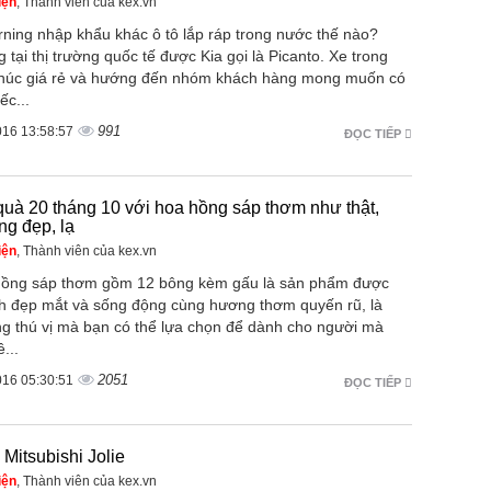
iện
, Thành viên của kex.vn
rning nhập khẩu khác ô tô lắp ráp trong nước thế nào?
 tại thị trường quốc tế được Kia gọi là Picanto. Xe trong
húc giá rẻ và hướng đến nhóm khách hàng mong muốn có
ếc...
991
016 13:58:57
ĐỌC TIẾP
uà 20 tháng 10 với hoa hồng sáp thơm như thật,
ng đẹp, lạ
iện
, Thành viên của kex.vn
hồng sáp thơm gồm 12 bông kèm gấu là sản phẩm được
nh đẹp mắt và sống động cùng hương thơm quyến rũ, là
ng thú vị mà bạn có thể lựa chọn để dành cho người mà
...
2051
016 05:30:51
ĐỌC TIẾP
 Mitsubishi Jolie
iện
, Thành viên của kex.vn