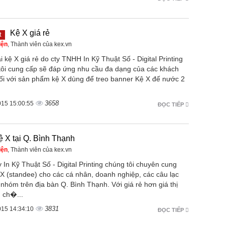
Kệ X giá rẻ
t
iện
, Thành viên của kex.vn
i kệ X giá rẻ do cty TNHH In Kỹ Thuật Số - Digital Printing
tôi cung cấp sẽ đáp ứng nhu cầu đa dạng của các khách
ối với sản phẩm kệ X dùng để treo banner Kệ X đế nước 2
3658
015 15:00:55
ĐỌC TIẾP
 X tại Q. Bình Thạnh
iện
, Thành viên của kex.vn
 In Kỹ Thuật Số - Digital Printing chúng tôi chuyên cung
 X (standee) cho các cá nhân, doanh nghiệp, các câu lạc
 nhóm trên địa bàn Q. Bình Thạnh. Với giá rẻ hơn giá thị
 ch�...
3831
015 14:34:10
ĐỌC TIẾP