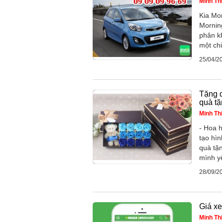
Minh Th
Kia Mo
Morning
phân k
một chi
25/04/2
Tặng q
quà tặ
Minh Th
- Hoa 
tạo hì
quà tặ
mình yê
28/09/2
Giá xe
Minh Th