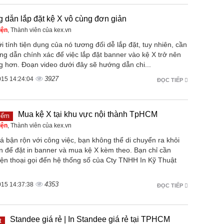
dẫn lắp đặt kệ X vô cùng đơn giản
iện
, Thành viên của kex.vn
i tính tiện dụng của nó tương đối dễ lắp đặt, tuy nhiên, cần
ng dẫn chính xác để việc lắp đặt banner vào kệ X trở nên
g hơn. Đoạn video dưới đây sẽ hướng dẫn chi...
3927
015 14:24:04
ĐỌC TIẾP
Mua kệ X tại khu vực nội thành TpHCM
iểm
iện
, Thành viên của kex.vn
 bận rộn với công việc, bạn không thể di chuyển ra khỏi
n để đặt in banner và mua kệ X kèm theo. Bạn chỉ cần
iện thoại gọi đến hệ thống số của Cty TNHH In Kỹ Thuật
4353
015 14:37:38
ĐỌC TIẾP
Standee giá rẻ | In Standee giá rẻ tại TPHCM
t