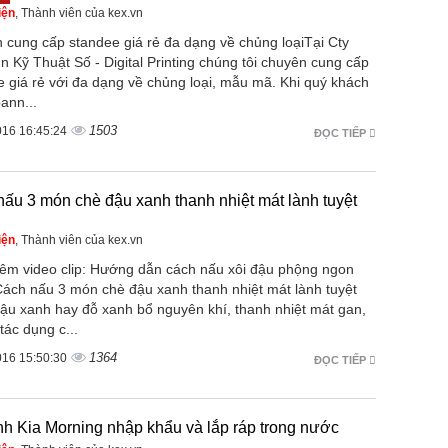
iện
, Thành viên của kex.vn
 cung cấp standee giá rẻ đa dạng về chủng loạiTại Cty
 Kỹ Thuật Số - Digital Printing chúng tôi chuyên cung cấp
e giá rẻ với đa dạng về chủng loại, mẫu mã. Khi quý khách
bann...
1503
016 16:45:24
ĐỌC TIẾP
ấu 3 món chè đậu xanh thanh nhiệt mát lành tuyệt
iện
, Thành viên của kex.vn
êm video clip: Hướng dẫn cách nấu xôi đậu phộng ngon
Cách nấu 3 món chè đậu xanh thanh nhiệt mát lành tuyệt
ậu xanh hay đỗ xanh bổ nguyên khí, thanh nhiệt mát gan,
tác dụng c...
1364
016 15:50:30
ĐỌC TIẾP
h Kia Morning nhập khẩu và lắp ráp trong nước