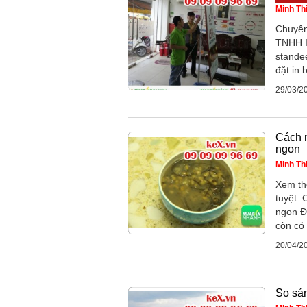
Minh Th
Chuyên
TNHH In
stande
đặt in 
29/03/2
Cách n
ngon
Minh Th
Xem th
tuyệt 
ngon Đ
còn có 
20/04/2
So sán