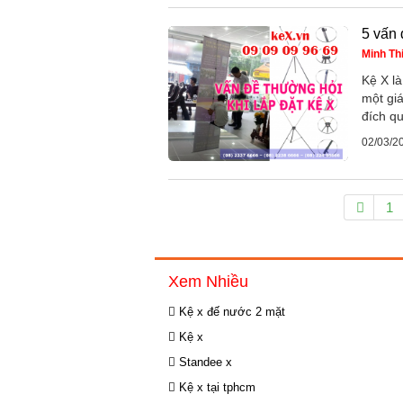
5 vấn 
Minh Th
Kệ X là
một gi
đích q
02/03/2
1
Xem Nhiều
Kệ x đế nước 2 mặt
Kệ x
Standee x
Kệ x tại tphcm