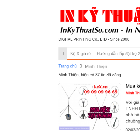
DIGITAL PRINTING Co., LTD - Since 2006
Kệ X giá rẻ
Hướng dẫn lắp đặt kệ 
Trang chủ
Minh Thiện
Minh Thiện, hiện có 87 tin đã đăng
.
Mua k
Minh Th
Với giá
TNHH In
nhà hàn
chuộng
02/03/2