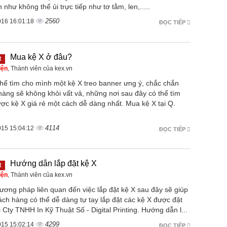
n như không thể ủi trực tiếp như tơ tằm, len,.....
2560
016 16:01:18
ĐỌC TIẾP
Mua kệ X ở đâu?
t
iện
, Thành viên của kex.vn
thể tìm cho mình một kệ X treo banner ưng ý, chắc chắn
hàng sẽ không khỏi vất vả, những nơi sau đây có thể tìm
ợc kệ X giá rẻ một cách dễ dàng nhất. Mua kệ X tại Q.
4114
015 15:04:12
ĐỌC TIẾP
Hướng dẫn lắp đặt kệ X
t
iện
, Thành viên của kex.vn
ương pháp liên quan đến việc lắp đặt kệ X sau đây sẽ giúp
ch hàng có thể dễ dàng tự tay lắp đặt các kệ X được đặt
 Cty TNHH In Kỹ Thuật Số - Digital Printing. Hướng dẫn l...
4299
015 15:02:14
ĐỌC TIẾP