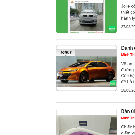
Jolie c
thiết c
hành lý
27/08/2
Đánh g
Minh Th
Về an 
đường 
Các hệ
để hỗ t
18/08/2
Bàn ủ
Minh Th
Chiếc 
điểm vư