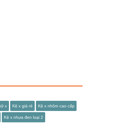
hữ x
Kệ x giá rẻ
Kệ x nhôm cao cấp
Kệ x nhựa đen loại 2