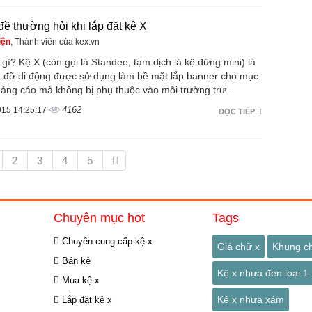
đề thường hỏi khi lắp đặt kệ X
iện
, Thành viên của kex.vn
 gì? Kệ X (còn gọi là Standee, tạm dịch là kệ đứng mini) là
á đỡ di động được sử dụng làm bề mặt lắp banner cho mục
uảng cáo mà không bị phụ thuộc vào môi trường trư...
4162
015 14:25:17
ĐỌC TIẾP
2
3
4
5
Chuyên mục hot
Tags
Chuyên cung cấp kệ x
Giá chữ x
Khung c
Bán kệ
Kệ x nhựa đen loại 1
Mua kệ x
Kệ x nhựa xám
Lắp đặt kệ x