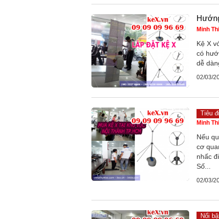
Hướng 
Minh Th
Kệ X vớ
có hướ
dễ dàn
02/03/2
Tiêu đ
Minh Th
Nếu quá
cơ qua
nhấc đ
Số...
02/03/2
Nổi bậ