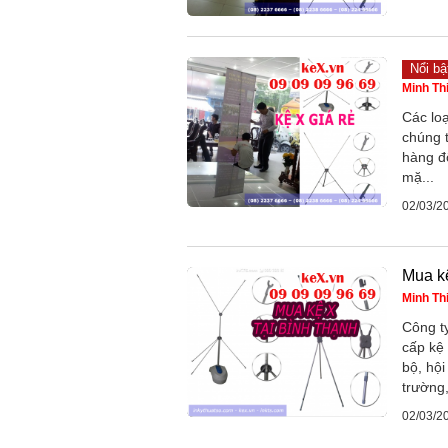
Nổi bậ
Minh Th
Các loạ
chúng 
hàng đ
mặ...
02/03/2
Mua kệ
Minh Th
Công ty
cấp kệ
bộ, hội
trường,
02/03/2