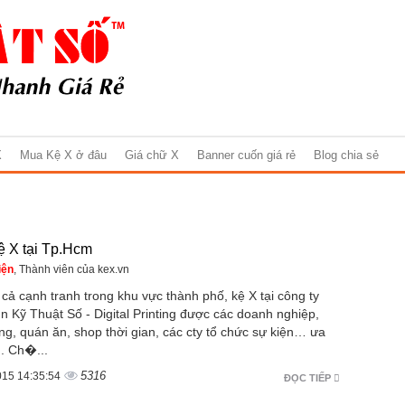
X
Mua Kệ X ở đâu
Giá chữ X
Banner cuốn giá rẻ
Blog chia sẻ
ệ X tại Tp.Hcm
iện
, Thành viên của kex.vn
 cả cạnh tranh trong khu vực thành phố, kệ X tại công ty
 Kỹ Thuật Số - Digital Printing được các doanh nghiệp,
g, quán ăn, shop thời gian, các cty tổ chức sự kiện… ưa
. Ch�...
5316
015 14:35:54
ĐỌC TIẾP