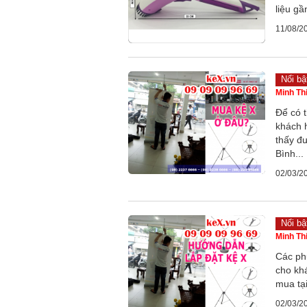
liệu gầ
11/08/2
Nổi bậ
Minh Th
Để có 
khách 
thấy đư
Bình...
02/03/2
Nổi bậ
Minh Th
Các ph
cho khá
mua tại
02/03/2