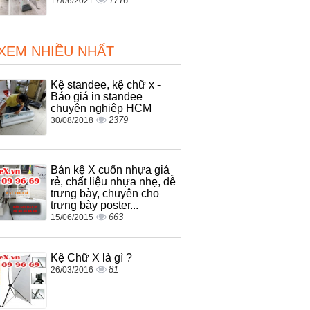
1716
17/06/2021
 XEM NHIỀU NHẤT
Kệ standee, kệ chữ x -
Báo giá in standee
chuyên nghiệp HCM
2379
30/08/2018
Bán kệ X cuốn nhựa giá
rẻ, chất liệu nhựa nhẹ, dễ
trưng bày, chuyên cho
trưng bày poster...
663
15/06/2015
Kệ Chữ X là gì ?
81
26/03/2016