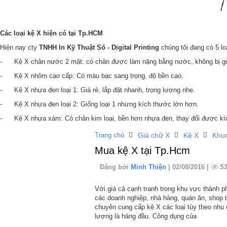
Các loại kệ X hiện có tại Tp.HCM
Hiện nay cty
TNHH In Kỹ Thuật Số - Digital Printing
chúng tôi đang có 5 lo
- Kệ X chân nước 2 mặt: có chân được làm nặng bằng nước, không bị gió
- Kệ X nhôm cao cấp: Có màu bạc sang trọng, độ bền cao.
- Kệ X nhựa đen loại 1: Giá rẻ, lắp đặt nhanh, trọng lượng nhẹ.
- Kệ X nhựa đen loại 2: Giống loại 1 nhưng kích thước lớn hơn.
- Kệ X nhựa xám: Có chân kim loại, bền hơn nhựa đen, thay đổi được kí
Trang chủ
Giá chữ X
Kệ X
Khu
Mua kệ X tại Tp.Hcm
Đăng bởi
Minh Thiện
| 02/08/2016 |
53
Với giá cả cạnh tranh trong khu vực thành ph
các doanh nghiệp, nhà hàng, quán ăn, shop 
chuyên cung cấp kệ X các loại tùy theo nhu 
lượng là hàng đầu. Công dụng của