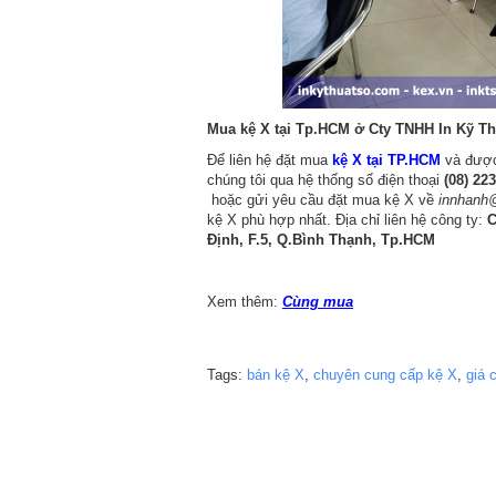
Mua kệ X tại Tp.HCM ở Cty TNHH In Kỹ Thuậ
Để liên hệ đặt mua
kệ X tại TP.HCM
và được 
chúng tôi qua hệ thống số điện thoại
(08) 22
hoặc gửi yêu cầu đặt mua kệ X về
innhanh
kệ X phù hợp nhất. Địa chỉ liên hệ công ty:
C
Định, F.5, Q.Bình Thạnh, Tp.HCM
Xem thêm:
Cùng mua
Tags:
bán kệ X
,
chuyên cung cấp kệ X
,
giá 