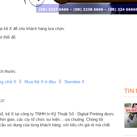
ại kệ X để cho khách hàng lựa chọn:
 thổi đổ.
ch thước.
ng chữ X
Mua Kệ X ở đâu
Standee X
TIN
18
ố, kệ X tại công ty TNHH In Kỹ Thuật Số - Digital Printing được
thời gian, các cty tổ chức sự kiện… ưa chuộng. Chúng tôi
cầu sử dụng của từng khách hàng, với tiêu chí giá rẻ mà chất