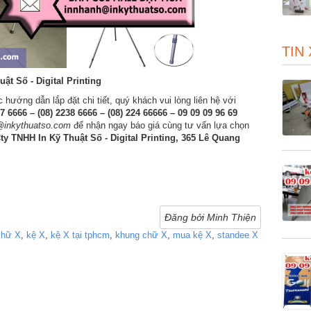
TIN
t Số - Digital Printing
hướng dẫn lắp đặt chi tiết, quý khách vui lòng liên hệ với
37 6666 – (08) 2238 6666 – (08) 224 66666 – 09 09 09 96 69
@inkythuatso.com
để nhận ngay báo giá cùng tư vấn lựa chọn
ty TNHH In Kỹ Thuật Số - Digital Printing, 365 Lê Quang
Đăng bởi Minh Thiện
chữ X
,
kệ X
,
kệ X tại tphcm
,
khung chữ X
,
mua kệ X
,
standee X