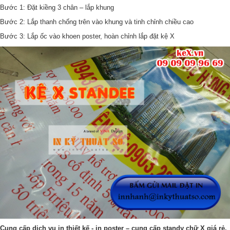
Bước 1: Đặt kiềng 3 chân – lắp khung
Bước 2: Lắp thanh chống trên vào khung và tinh chỉnh chiều cao
Bước 3: Lắp ốc vào khoen poster, hoàn chỉnh lắp đặt kệ X
Cung cấp dịch vụ in thiết kế - in poster – cung cấp standy chữ X giá rẻ,