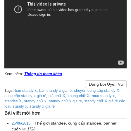
Xem thêm:
Thông tin tham khảo
Đăng bởi Uyên Vũ
Tags:
bán standy x
,
bán standy x giá rẻ
,
chuyên cung cấp standy X
,
cung cấp standy x giá rẻ
,
giá chữ X
,
khung chữ X
,
mua standy x
,
standee X
,
standy chữ x
,
standy chữ x gia re
,
standy chữ X giá rẻ các
loại
,
standy x
,
standy x giá rẻ
Bài viết mới hơn
Thế giới standee, cung cấp standee, banner
25/06/2015
cuốn
1728