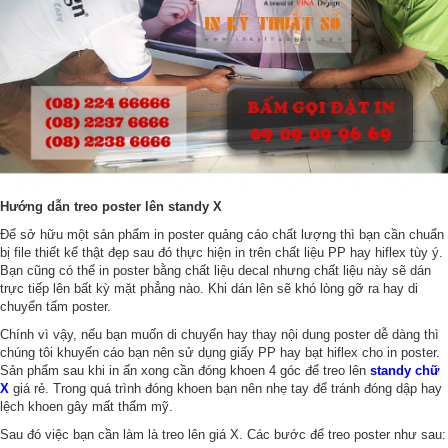
Hướng dẫn treo poster lên standy X
Để sở hữu một sản phẩm in poster quảng cáo chất lượng thì bạn cần chuẩn
bị file thiết kế thật đẹp sau đó thực hiện in trên chất liệu PP hay hiflex tùy ý.
Bạn cũng có thể in poster bằng chất liệu decal nhưng chất liệu này sẽ dán
trực tiếp lên bất kỳ mặt phẳng nào. Khi dán lên sẽ khó lòng gỡ ra hay di
chuyển tấm poster.
Chính vì vậy, nếu bạn muốn di chuyển hay thay nội dung poster dễ dàng thì
chúng tôi khuyến cáo bạn nên sử dụng giấy PP hay bạt hiflex cho in poster.
Sản phẩm sau khi in ấn xong cần đóng khoen 4 góc để treo lên
standy chữ
X
giá rẻ. Trong quá trình đóng khoen bạn nên nhẹ tay để tránh đóng dập hay
lệch khoen gây mất thẩm mỹ.
Sau đó việc bạn cần làm là treo lên giá X. Các bước để treo poster như sau: