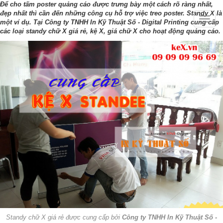
Để cho tấm poster quảng cáo được trưng bày một cách rõ ràng nhất,
đẹp nhất thì cần đến những công cụ hỗ trợ việc treo poster. Standy X là
Toggle
một ví dụ. Tại Công ty TNHH In Kỹ Thuật Số - Digital Printing cung cấp
naviga
các loại standy chữ X giá rẻ, kệ X, giá chữ X cho hoạt động quảng cáo.
Standy chữ X giá rẻ được cung cấp bởi
Công ty TNHH In Kỹ Thuật Số -