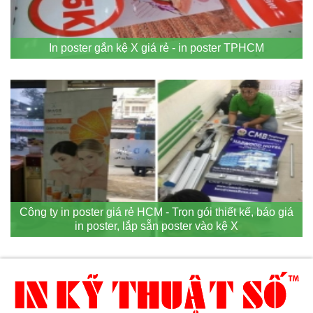
In poster gắn kệ X giá rẻ - in poster TPHCM
Công ty in poster giá rẻ HCM - Trọn gói thiết kế, báo giá
in poster, lắp sẵn poster vào kệ X