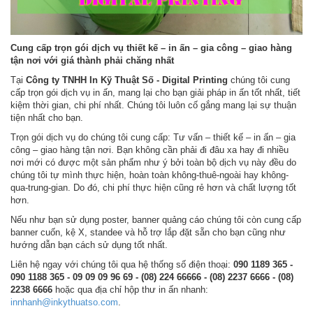
Cung cấp trọn gói dịch vụ thiết kế – in ấn – gia công – giao hàng
tận nơi với giá thành
phải chăng nhất
Tại
Công ty TNHH In Kỹ Thuật Số - Digital Printing
chúng tôi cung
cấp trọn gói dịch vụ in ấn, mang lại cho bạn giải pháp in ấn tốt nhất, tiết
kiệm thời gian, chi phí nhất. Chúng tôi luôn cố gắng mang lại sự thuận
tiện nhất cho bạn.
Trọn gói dịch vụ do chúng tôi cung cấp: Tư vấn – thiết kế – in ấn – gia
công – giao hàng tận nơi. Bạn không cần phải đi đâu xa hay đi nhiều
nơi mới có được một sản phẩm như ý bởi toàn bộ dịch vụ này đều do
chúng tôi tự mình thực hiện, hoàn toàn không-thuê-ngoài hay không-
qua-trung-gian. Do đó, chi phí thực hiện cũng rẻ hơn và chất lượng tốt
hơn.
Nếu như bạn sử dụng poster, banner quảng cáo chúng tôi còn cung cấp
banner cuốn, kệ X, standee và hỗ trợ lắp đặt sẵn cho bạn cũng như
hướng dẫn bạn cách sử dụng tốt nhất.
Liên hệ ngay với chúng tôi qua hệ thống số điện thoại:
090 1189 365 -
090 1188 365 - 09 09 09 96 69 - (08) 224 66666 - (08) 2237 6666 - (08)
2238 6666
hoặc qua địa chỉ hộp thư in ấn nhanh:
innhanh@inkythuatso.com
.