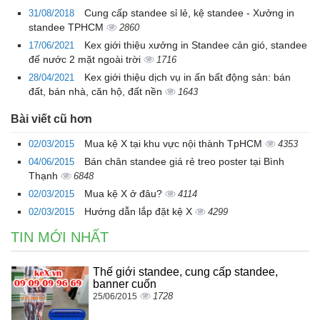
Cung cấp standee sỉ lẻ, kệ standee - Xưởng in
31/08/2018
standee TPHCM
2860
Kex giới thiệu xưởng in Standee cản gió, standee
17/06/2021
đế nước 2 mặt ngoài trời
1716
Kex giới thiệu dịch vụ in ấn bất động sản: bán
28/04/2021
đất, bán nhà, căn hộ, đất nền
1643
Bài viết cũ hơn
Mua kệ X tại khu vực nội thành TpHCM
02/03/2015
4353
Bán chân standee giá rẻ treo poster tại Bình
04/06/2015
Thạnh
6848
Mua kệ X ở đâu?
02/03/2015
4114
Hướng dẫn lắp đặt kệ X
02/03/2015
4299
TIN MỚI NHẤT
Thế giới standee, cung cấp standee,
banner cuốn
1728
25/06/2015