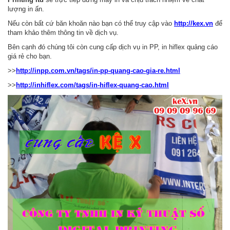
lượng in ấn.
Nếu còn bất cứ băn khoăn nào bạn có thể truy cập vào
http://kex.vn
để
tham khảo thêm thông tin về dịch vụ.
Bên cạnh đó chúng tôi còn cung cấp dịch vụ in PP, in hiflex quảng cáo
giá rẻ cho bạn.
>>
http://inpp.com.vn/tags/in-pp-quang-cao-gia-re.html
>>
http://inhiflex.com/tags/in-hiflex-quang-cao.html