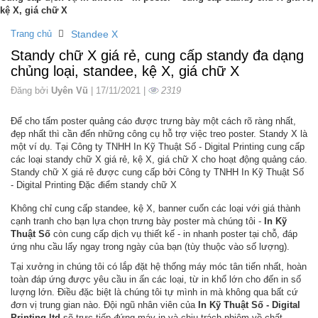
kệ X, giá chữ X
Trang chủ
Standee X
Standy chữ X giá rẻ, cung cấp standy đa dạng
chủng loại, standee, kệ X, giá chữ X
Đăng bởi
Uyên Vũ
| 17/11/2021 |
2319
Để cho tấm poster quảng cáo được trưng bày một cách rõ ràng nhất,
đẹp nhất thì cần đến những công cụ hỗ trợ việc treo poster. Standy X là
một ví dụ. Tại Công ty TNHH In Kỹ Thuật Số - Digital Printing cung cấp
các loại standy chữ X giá rẻ, kệ X, giá chữ X cho hoạt động quảng cáo.
Standy chữ X giá rẻ được cung cấp bởi Công ty TNHH In Kỹ Thuật Số
- Digital Printing Đặc điểm standy chữ X
Không chỉ cung cấp standee, kệ X, banner cuốn các loại với giá thành
cạnh tranh cho bạn lựa chọn trưng bày poster mà chúng tôi -
In Kỹ
Thuật Số
còn cung cấp dịch vụ thiết kế - in nhanh poster tại chỗ, đáp
ứng nhu cầu lấy ngay trong ngày của bạn (tùy thuộc vào số lượng).
Tại xưởng in chúng tôi có lắp đặt hệ thống máy móc tân tiến nhất, hoàn
toàn đáp ứng được yêu cầu in ấn các loại, từ in khổ lớn cho đến in số
lượng lớn. Điều đặc biệt là chúng tôi tự mình in mà không qua bất cứ
đơn vị trung gian nào. Đội ngũ nhân viên của
In Kỹ Thuật Số - Digital
Printing ltd
sẽ trực tiếp đứng máy in và chịu trách nhiệm về chất