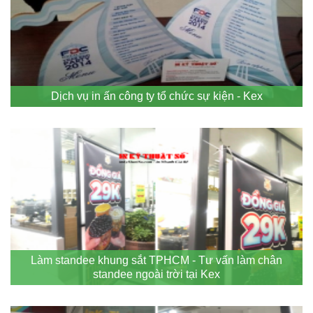
Dịch vụ in ấn công ty tổ chức sự kiện - Kex
Làm standee khung sắt TPHCM - Tư vấn làm chân
standee ngoài trời tại Kex