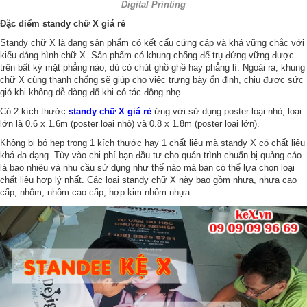
Digital Printing
Đặc điểm standy chữ X giá rẻ
Standy chữ X là dạng sản phẩm có kết cấu cứng cáp và khá vững chắc với
kiểu dáng hình chữ X. Sản phẩm có khung chống để trụ đứng vững được
trên bất kỳ mặt phẳng nào, dù có chút ghồ ghề hay phẳng lì. Ngoài ra, khung
chữ X cùng thanh chống sẽ giúp cho việc trưng bày ổn định, chịu được sức
gió khi không dễ dàng đổ khi có tác động nhẹ.
Có 2 kích thước
standy chữ X giá rẻ
ứng với sử dụng poster loại nhỏ, loại
lớn là 0.6 x 1.6m (poster loại nhỏ) và 0.8 x 1.8m (poster loại lớn).
Không bị bó hẹp trong 1 kích thước hay 1 chất liệu mà standy X có chất liệu
khá đa dạng. Tùy vào chi phí bạn đầu tư cho quán trình chuẩn bị quảng cáo
là bao nhiêu và nhu cầu sử dụng như thế nào mà bạn có thể lựa chọn loại
chất liệu hợp lý nhất. Các loại standy chữ X này bao gồm nhựa, nhựa cao
cấp, nhôm, nhôm cao cấp, hợp kim nhôm nhựa.