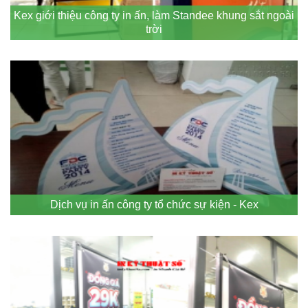
Kex giới thiệu công ty in ấn, làm Standee khung sắt ngoài
trời
Dịch vụ in ấn công ty tổ chức sự kiện - Kex