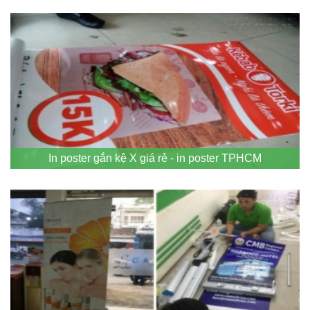
In poster gắn kệ X giá rẻ - in poster TPHCM