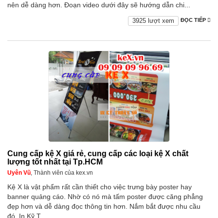
nên dễ dàng hơn. Đoạn video dưới đây sẽ hướng dẫn chi...
3925 lượt xem
ĐỌC TIẾP
Cung cấp kệ X giá rẻ, cung cấp các loại kệ X chất
lượng tốt nhất tại Tp.HCM
Uyên Vũ
, Thành viên của kex.vn
Kệ X là vật phẩm rất cần thiết cho việc trưng bày poster hay
banner quảng cáo. Nhờ có nó mà tấm poster được căng phẳng
đẹp hơn và dễ dàng đọc thông tin hơn. Nắm bắt được nhu cầu
đó, In Kỹ T...