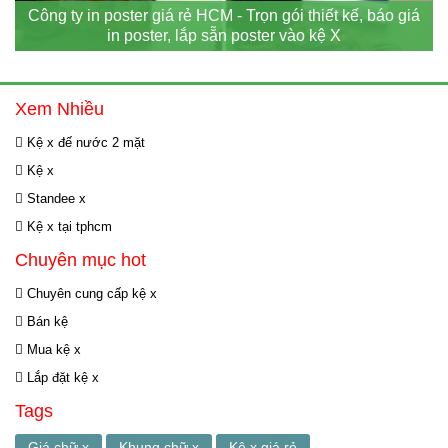
Công ty in poster giá rẻ HCM - Trọn gói thiết kế, báo giá
in poster, lắp sẵn poster vào kệ X
Xem Nhiều
Kệ x đế nước 2 mặt
Kệ x
Standee x
Kệ x tại tphcm
Chuyên mục hot
Chuyên cung cấp kệ x
Bán kệ
Mua kệ x
Lắp đặt kệ x
Tags
Giá chữ x
Khung chữ x
Kệ x giá rẻ