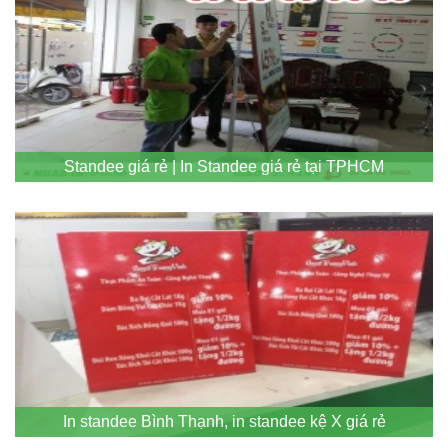
Standee giá rẻ | In Standee giá rẻ tại TPHCM
In standee Bình Thạnh, in standee kệ X giá rẻ