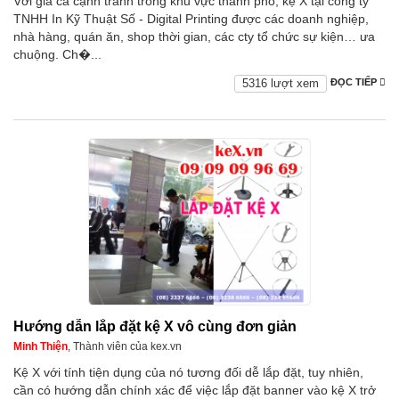
Với giá cả cạnh tranh trong khu vực thành phố, kệ X tại công ty
TNHH In Kỹ Thuật Số - Digital Printing được các doanh nghiệp,
nhà hàng, quán ăn, shop thời gian, các cty tổ chức sự kiện… ưa
chuộng. Ch�...
5316 lượt xem
ĐỌC TIẾP
Hướng dẫn lắp đặt kệ X vô cùng đơn giản
Minh Thiện
, Thành viên của kex.vn
Kệ X với tính tiện dụng của nó tương đối dễ lắp đặt, tuy nhiên,
cần có hướng dẫn chính xác để việc lắp đặt banner vào kệ X trở