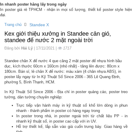
In nhanh poster hàng lấy trong ngày
In poster giá rẻ TPHCM - nhận in mọi số lượng, thiết kế poster style hiện
đại.
Trang chủ
Standee X
Kex giới thiệu xưởng in Standee cản gió,
standee đế nước 2 mặt ngoài trời
Đăng bởi
Hải Lý
| 17/11/2021 |
1717
Standee chân X đế nước 4 que căng 2 mặt poster đế nhựa hình bầu
dục, kích thước 60cm x 160cm (nhỏ nhất) - tăng lên được: 80cm x
180cm. Bán sỉ, lẻ chân X đế nước: màu xám (4 chân nhựa ABS), in
poster lấy ngay từ In Kỹ Thuật Số Since 2006 - 365 Lê Quang Định,
phường 5, Bình Thạnh, HCM.
In Kỹ Thuật Số Since 2006 - Địa chỉ in poster quảng cáo, poster treo
tường, dán tường chuyên nghiệp:
Trực tiếp vận hành máy in kỹ thuật số khổ lớn dòng in phun
nhanh - thành phẩm in poster có hàng ngay trong
In poster trong nhà, in poster ngoài trời từ chất liệu PP - in
nhanh kỹ thuật số, in poster cao cấp với in UV.
Hỗ trợ thiết kế, lắp sẵn vào giá cuốn trưng bày. Giao hàng về
tỉnh.