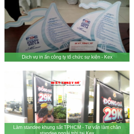
Dịch vụ in ấn công ty tổ chức sự kiện - Kex
Làm standee khung sắt TPHCM - Tư vấn làm chân
standee ngoài trời tại Kex