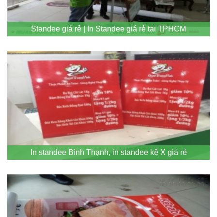
Standee giá rẻ | In Standee giá rẻ tại TPHCM
In standee Bình Thạnh, in standee kệ X giá rẻ