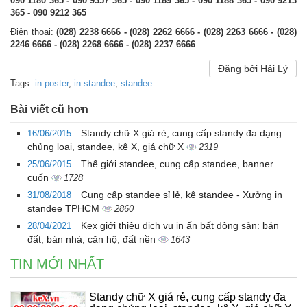
090 1180 365 - 090 9357 365 - 090 1189 365 - 090 1188 365 - 090 9213
365 - 090 9212 365
Điện thoại:
(028) 2238 6666 - (028) 2262 6666 - (028) 2263 6666 - (028)
2246 6666 - (028) 2268 6666 - (028) 2237 6666
Đăng bởi Hải Lý
Tags:
in poster
,
in standee
,
standee
Bài viết cũ hơn
Standy chữ X giá rẻ, cung cấp standy đa dạng
16/06/2015
chủng loại, standee, kệ X, giá chữ X
2319
Thế giới standee, cung cấp standee, banner
25/06/2015
cuốn
1728
Cung cấp standee sỉ lẻ, kệ standee - Xưởng in
31/08/2018
standee TPHCM
2860
Kex giới thiệu dịch vụ in ấn bất động sản: bán
28/04/2021
đất, bán nhà, căn hộ, đất nền
1643
TIN MỚI NHẤT
Standy chữ X giá rẻ, cung cấp standy đa