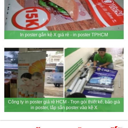
In poster gắn kệ X giá rẻ - in poster TPHCM
Công ty in poster giá rẻ HCM - Trọn gói thiết kế, báo giá
in poster, lắp sẵn poster vào kệ X