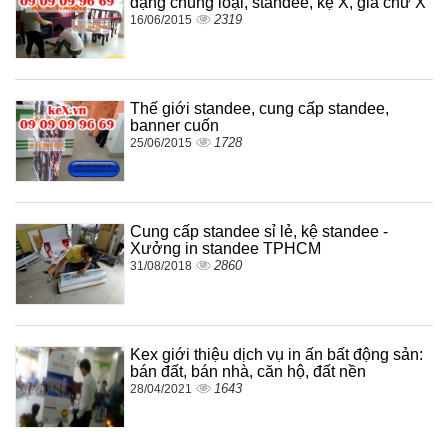
dạng chủng loại, standee, kệ X, giá chữ X
2319
16/06/2015
Thế giới standee, cung cấp standee,
banner cuốn
1728
25/06/2015
Cung cấp standee sỉ lẻ, kệ standee -
Xưởng in standee TPHCM
2860
31/08/2018
Kex giới thiệu dịch vụ in ấn bất động sản:
bán đất, bán nhà, căn hộ, đất nền
1643
28/04/2021