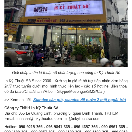
Giải pháp in ấn kĩ thuật số chất lượng cao cùng In Kỹ Thuật Số
In Kỹ Thuật Số Since 2006 - Xưởng in giá rẻ hỗ trợ tiếp nhận đơn hàng
24/7 trực tuyến dưới mọi hình thức liên lạc - các số hotline, điện thoại
có đủ (Zalo/ChatNhanh/Viber - Skype/Mesenger/SMS/Call)
>> Xem chi tiết:
Standee cản gió, standee đế nước 2 mặt ngoài trời
Công ty TNHH In Kỹ Thuật Số
Địa chỉ: 365 Lê Quang Định, phường 5, quận Bình Thạnh, TP.HCM
Email: innhanh@inkythuatso.com - in@inkythuatso.com
Hotline:
090 9215 365 - 096 9841 365 - 096 4657 365 - 090 6961 365 -