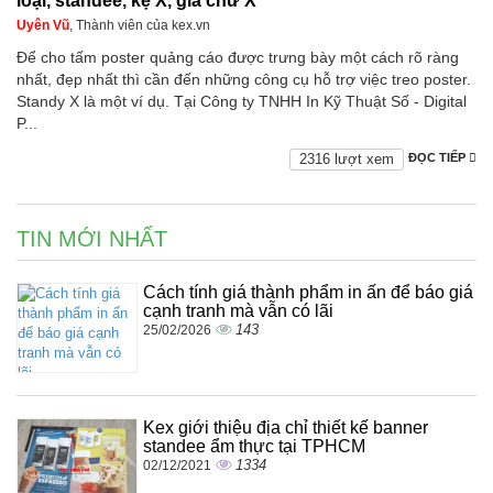
loại, standee, kệ X, giá chữ X
Uyên Vũ
, Thành viên của kex.vn
Để cho tấm poster quảng cáo được trưng bày một cách rõ ràng
nhất, đẹp nhất thì cần đến những công cụ hỗ trợ việc treo poster.
Standy X là một ví dụ. Tại Công ty TNHH In Kỹ Thuật Số - Digital
P...
2316 lượt xem
ĐỌC TIẾP
TIN MỚI NHẤT
Cách tính giá thành phẩm in ấn để báo giá
cạnh tranh mà vẫn có lãi
143
25/02/2026
Kex giới thiệu địa chỉ thiết kế banner
standee ẩm thực tại TPHCM
1334
02/12/2021