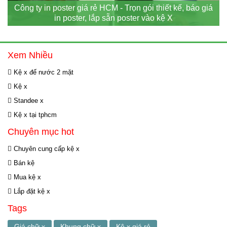
Công ty in poster giá rẻ HCM - Trọn gói thiết kế, báo giá
in poster, lắp sẵn poster vào kệ X
Xem Nhiều
Kệ x đế nước 2 mặt
Kệ x
Standee x
Kệ x tại tphcm
Chuyên mục hot
Chuyên cung cấp kệ x
Bán kệ
Mua kệ x
Lắp đặt kệ x
Tags
Giá chữ x
Khung chữ x
Kệ x giá rẻ