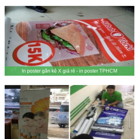
In poster gắn kệ X giá rẻ - in poster TPHCM