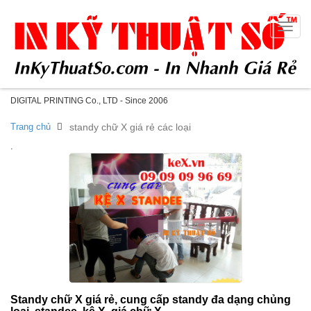
Toggle
naviga
DIGITAL PRINTING Co., LTD - Since 2006
Trang chủ
standy chữ X giá rẻ các loại
.
Standy chữ X giá rẻ, cung cấp standy đa dạng chủng