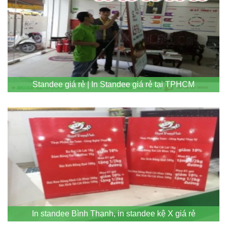
Standee giá rẻ | In Standee giá rẻ tại TPHCM
In standee Bình Thạnh, in standee kệ X giá rẻ