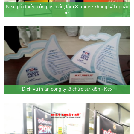
Kex giới thiệu công ty in ấn, làm Standee khung sắt ngoài
trời
Dịch vụ in ấn công ty tổ chức sự kiện - Kex