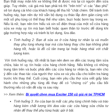
Bạn thật may mắn khi xe không thể đi được mà lại có người đến sửa
giúp. Tuy nhiên, cái giá mà bạn phải trả thì "trên trời" vì các "đao phủ"
sẽ lợi dụng cái khó của khách hàng để tha hồ "chặt chém. Để tránh tình
huống này, bạn nên dự trữ sẵn bộ dụng cụ tháo lắp đơn giản cùng với
một số phụ tùng có thể thay thế như săm, buzi hoặc bơm tay trong xe.
Nếu là nữ, bạn nên tìm hiểu và xin số điện thoại của một số cửa hàng
sửa xe máy uy tín mà bạn biết hoặc quen thân từ trước để dùng khi
gặp trường hợp này và tránh bị lợi dụng, lừa đảo.
Tình huống 2: Bạn đi sửa xe ở cửa hàng tư nhân lạ và muốn
thay phụ tùng nhưng loại mà cửa hàng thay cho bạn không phải
hàng tốt, hoặc là đồ cũ tân trang lại hoặc hàng nhái với chất
lượng kém.
Với tình huống này, tốt nhất là bạn nên đem xe đến các trung tâm sửa
chữa, bảo trì uy tín hoặc cửa hàng chính hãng. Nếu không có những
trung tâm trên và buộc phải đến các cửa hàng tư nhân lạ, bạn nên chú
ý đến các thao tác của người thợ sửa xe và yêu cầu cho kiểm tra hàng
trước khi thay thế. Cuối cùng, bạn nên yêu cầu thợ sửa viết giấy bảo
hành cho những phụ tùng đã thay để có "chứng cứ" yêu cầu bồi
thường nếu có vấn đề xảy ra sau này.
>> Xem thêm:
Bí quyết chọn mua Exciter 150 cũ giá rẻ tại TPHCM
Tình huống 3: Xe của bạn bị mất các phụ tùng chính hiệu và tráo
hàng kém chất lượng khi đưa vào các cửa hàng sửa chữa tư
nhân để thay thế phụ tùng hoặc gửi ở bãi.