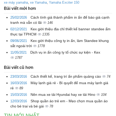
xe máy yamaha
,
xe Yamaha
,
Yamaha Exciter 150
Bài viết mới hơn
Cách tính giá thành phẩm in ấn để báo giá cạnh
25/02/2026
tranh mà vẫn có lãi
146
Kex giới thiệu địa chỉ thiết kế banner standee ẩm
02/12/2021
thực tại TPHCM
1335
Kex giới thiệu công ty in ấn, làm Standee khung
09/06/2021
sắt ngoài trời
1778
Dịch vụ in ấn công ty tổ chức sự kiện - Kex
11/05/2021
1787
Bài viết cũ hơn
Cách thiết kế, trang trí ấn phẩm quảng cáo
23/03/2016
74
Máy lạnh giá rẻ - Bí quyết để mua máy lạnh giá
16/03/2016
rẻ
89
Nên mua xe tải Hyundai hay xe tải Hino
15/03/2016
104
Shop quần áo trẻ em - Mẹo chọn mua quần áo
12/03/2016
cho bé trai và bé gái
78
TIN MỚI NHẤT