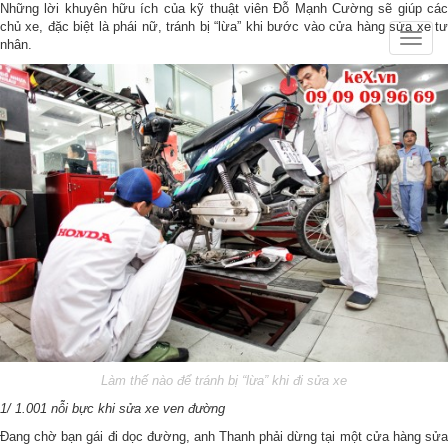
Những lời khuyên hữu ích của kỹ thuật viên Đỗ Mạnh Cường sẽ giúp các
chủ xe, đặc biệt là phái nữ, tránh bị “lừa” khi bước vào cửa hàng sửa xe tư
Toggle
nhân.
naviga
Làm thế nào để tránh bị “lừa” khi đi sửa xe
1/ 1.001 nỗi bực khi sửa xe ven đường
Đang chờ bạn gái đi dọc đường, anh Thanh phải dừng tại một cửa hàng sửa