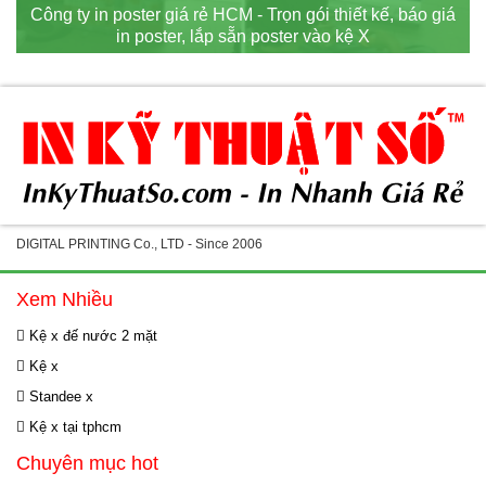
Công ty in poster giá rẻ HCM - Trọn gói thiết kế, báo giá
in poster, lắp sẵn poster vào kệ X
DIGITAL PRINTING Co., LTD - Since 2006
Xem Nhiều
Kệ x đế nước 2 mặt
Kệ x
Standee x
Kệ x tại tphcm
Chuyên mục hot