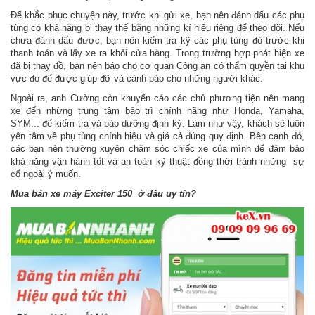
Để khắc phục chuyện này, trước khi gửi xe, bạn nên đánh dấu các phụ
tùng có khả năng bị thay thế bằng những kí hiệu riêng để theo dõi. Nếu
chưa đánh dấu được, bạn nên kiểm tra kỹ các phụ tùng đó trước khi
thanh toán và lấy xe ra khỏi cửa hàng. Trong trường hợp phát hiện xe
đã bị thay đồ, bạn nên báo cho cơ quan Công an có thẩm quyền tại khu
vực đó để được giúp đỡ và cảnh báo cho những người khác.
Ngoài ra, anh Cường còn khuyến cáo các chủ phương tiện nên mang
xe đến những trung tâm bảo trì chính hãng như Honda, Yamaha,
SYM... để kiểm tra và bảo dưỡng định kỳ. Làm như vậy, khách sẽ luôn
yên tâm về phụ tùng chính hiệu và giá cả đúng quy định. Bên cạnh đó,
các bạn nên thường xuyên chăm sóc chiếc xe của mình để đảm bảo
khả năng vận hành tốt và an toàn kỹ thuật đồng thời tránh những sự
cố ngoài ý muốn.
Mua bán xe máy Exciter 150 ở đâu uy tín?