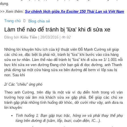
dụng.
>> Xem thêm:
Sự chênh lệch giữa Xe Exciter 150 Thái Lan và Việt Nam
Trang chủ
Blog chia sẻ
Làm thế nào để tránh bị 'lừa' khi đi sửa xe
Đăng bởi
Kiều Tiên
| 28/03/2016 |
92
Những lời khuyên hữu ích của kỹ thuật viên Đỗ Mạnh Cường sẽ giúp
các chủ xe, đặc biệt là phái nữ, tránh bị “lừa” khi bước vào cửa hàng
sửa xe tư nhân. Làm thế nào để tránh bị “lừa” khi đi sửa xe 1/ 1.001 nỗi
bực khi sửa xe ven đường Đang chờ bạn gái đi dọc đường, anh Thanh
phải dừng tại một cửa hàng sửa xe bên đường để bơm vì lốp sau bị
non. Sau khi
2/ Các "chiêu" ứng phó
Theo anh Cường, trên đây là một vài ví dụ điển hình trong vô vàn
trường hợp oái ăm mà khách sửa xe gặp phải. Để giúp các chủ xe
tránh gặp phải những tình huống dở khóc, dở cười như vậy, anh đưa ra
lời khuyên:
Tình huống 1: Bạn gặp trục trặc, hỏng xe và phải thay thế phụ
tùng trên đường đi (săm, lốp, buzi, cuộn điện, IC...).