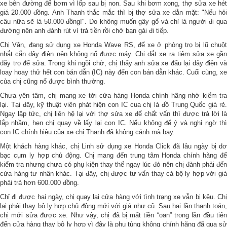
xe bên đường để bơm vì lốp sau bị non. Sau khi bơm xong, thợ sửa xe hét
giá 20.000 đồng. Anh Thanh thắc mắc thì bị thợ sửa xe dằn mặt: "Nếu hỏi
câu nữa sẽ là 50.000 đồng!". Do không muốn gây gổ và chỉ là người đi qua
đường nên anh đành rút ví trả tiền rồi chở bạn gái đi tiếp.
Chị Vân, đang sử dụng xe Honda Wave RS, để xe ở phòng trọ bị lũ chuột
nhắt cắn dây điện nên không nổ được máy. Chị dắt xe ra tiệm sửa xe gần
dãy trọ để sửa. Trong khi ngồi chờ, chị thấy anh sửa xe đấu lại dây điện và
loay hoay thử hết con bán dẫn (IC) này đến con bán dẫn khác. Cuối cùng, xe
của chị cũng nổ được bình thường.
Chưa yên tâm, chị mang xe tới cửa hàng Honda chính hãng nhờ kiểm tra
lại. Tại đây, kỹ thuật viên phát hiện con IC cua chị là đồ Trung Quốc giá rẻ.
Ngay lập tức, chị liên hệ lại với thợ sửa xe để chất vấn thì được trả lời là
lắp nhầm, hẹn chị quay về lấy lại con IC. Nếu không để ý và nghi ngờ thì
con IC chính hiệu của xe chị Thanh đã không cánh mà bay.
Một khách hàng khác, chị Linh sử dụng xe Honda Click đã lâu ngày bị dơ
bạc cụm ly hợp chủ động. Chị mang đến trung tâm Honda chính hãng để
kiểm tra nhưng chưa có phụ kiện thay thế ngay lúc đó nên chị đành phải đến
cửa hàng tư nhân khác. Tại đây, chị được tư vấn thay cả bộ ly hợp với giá
phải trả hơn 600.000 đồng.
Chỉ đi được hai ngày, chị quay lại cửa hàng với tình trạng xe vẫn bị kêu. Chị
lại phải thay bộ ly hợp chủ động mới với giá như cũ. Sau hai lần thanh toán,
chị mới sửa được xe. Như vậy, chị đã bị mất tiền “oan” trong lần đầu tiên
đến cửa hàng thay bộ ly hợp vì đây là phụ tùng không chính hãng đã qua sử