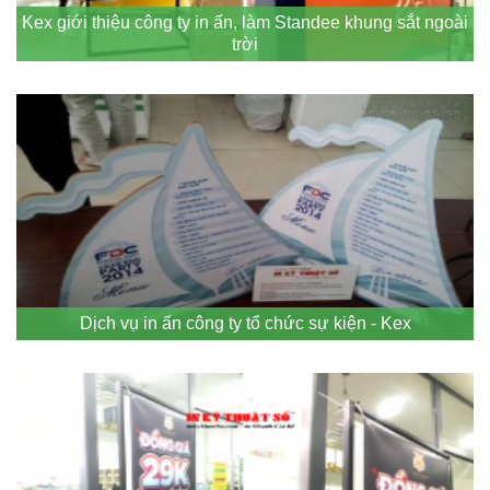
Kex giới thiệu công ty in ấn, làm Standee khung sắt ngoài
trời
Dịch vụ in ấn công ty tổ chức sự kiện - Kex