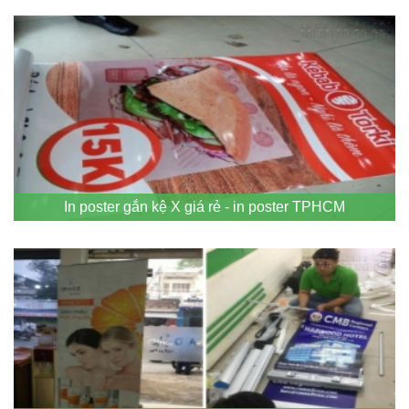
In poster gắn kệ X giá rẻ - in poster TPHCM