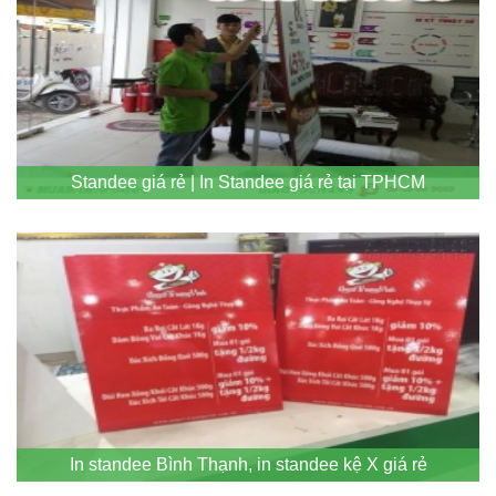
Standee giá rẻ | In Standee giá rẻ tại TPHCM
In standee Bình Thạnh, in standee kệ X giá rẻ