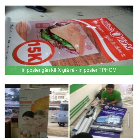
In poster gắn kệ X giá rẻ - in poster TPHCM