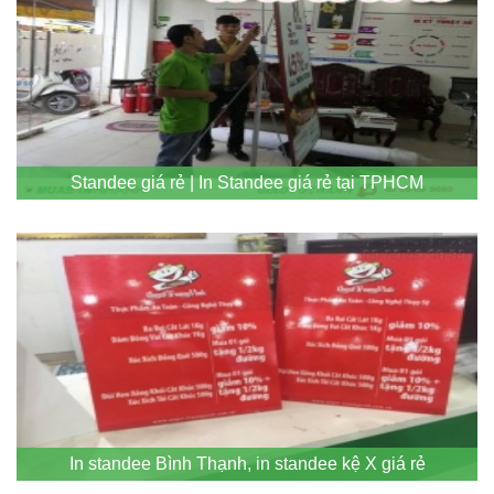
Standee giá rẻ | In Standee giá rẻ tại TPHCM
In standee Bình Thạnh, in standee kệ X giá rẻ