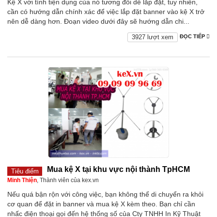
Kệ X với tính tiện dụng của nó tương đối dễ lắp đặt, tuy nhiên,
cần có hướng dẫn chính xác để việc lắp đặt banner vào kệ X trở
nên dễ dàng hơn. Đoạn video dưới đây sẽ hướng dẫn chi...
3927 lượt xem
ĐỌC TIẾP
Mua kệ X tại khu vực nội thành TpHCM
Tiêu điểm
Minh Thiện
, Thành viên của kex.vn
Nếu quá bận rộn với công việc, bạn không thể di chuyển ra khỏi
cơ quan để đặt in banner và mua kệ X kèm theo. Bạn chỉ cần
nhấc điện thoại gọi đến hệ thống số của Cty TNHH In Kỹ Thuật