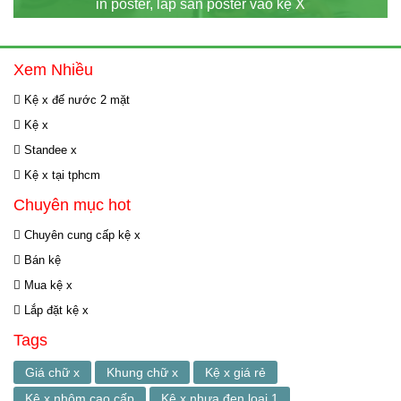
in poster, lắp sẵn poster vào kệ X
Xem Nhiều
Kệ x đế nước 2 mặt
Kệ x
Standee x
Kệ x tại tphcm
Chuyên mục hot
Chuyên cung cấp kệ x
Bán kệ
Mua kệ x
Lắp đặt kệ x
Tags
Giá chữ x
Khung chữ x
Kệ x giá rẻ
Kệ x nhôm cao cấp
Kệ x nhựa đen loại 1