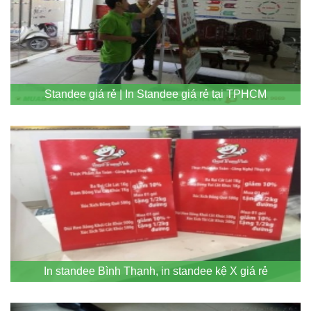
Standee giá rẻ | In Standee giá rẻ tại TPHCM
In standee Bình Thạnh, in standee kệ X giá rẻ