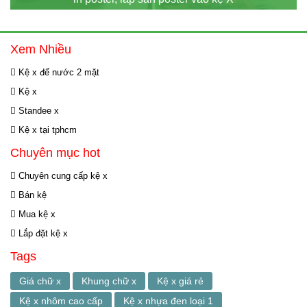
Xem Nhiều
Kệ x đế nước 2 mặt
Kệ x
Standee x
Kệ x tại tphcm
Chuyên mục hot
Chuyên cung cấp kệ x
Bán kệ
Mua kệ x
Lắp đặt kệ x
Tags
Giá chữ x
Khung chữ x
Kệ x giá rẻ
Kệ x nhôm cao cấp
Kệ x nhựa đen loại 1