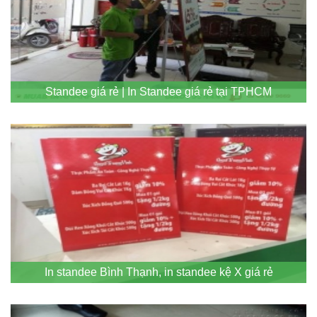
Standee giá rẻ | In Standee giá rẻ tại TPHCM
In standee Bình Thạnh, in standee kệ X giá rẻ