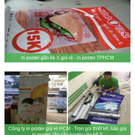
In poster gắn kệ X giá rẻ - in poster TPHCM
Công ty in poster giá rẻ HCM - Trọn gói thiết kế, báo giá
in poster, lắp sẵn poster vào kệ X