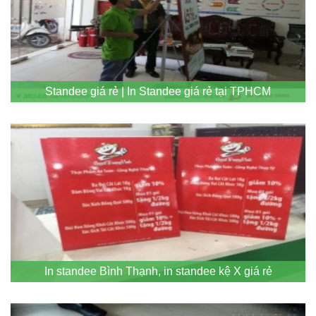
Standee giá rẻ | In Standee giá rẻ tại TPHCM
In standee Bình Thạnh, in standee kệ X giá rẻ