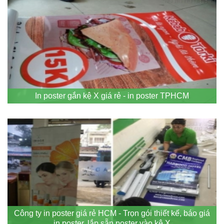
In poster gắn kệ X giá rẻ - in poster TPHCM
Công ty in poster giá rẻ HCM - Trọn gói thiết kế, báo giá
in poster, lắp sẵn poster vào kệ X