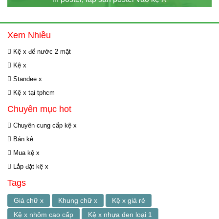
Xem Nhiều
Kệ x đế nước 2 mặt
Kệ x
Standee x
Kệ x tại tphcm
Chuyên mục hot
Chuyên cung cấp kệ x
Bán kệ
Mua kệ x
Lắp đặt kệ x
Tags
Giá chữ x
Khung chữ x
Kệ x giá rẻ
Kệ x nhôm cao cấp
Kệ x nhựa đen loại 1