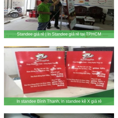
Standee giá rẻ | In Standee giá rẻ tại TPHCM
In standee Bình Thạnh, in standee kệ X giá rẻ