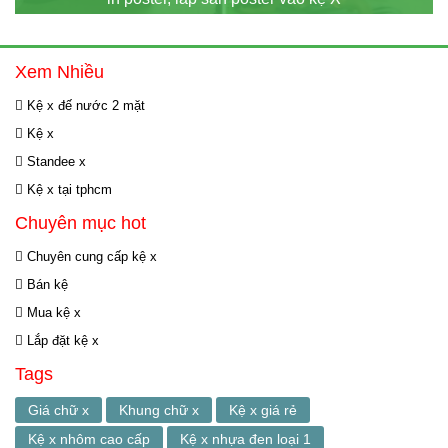
Xem Nhiều
Kệ x đế nước 2 mặt
Kệ x
Standee x
Kệ x tại tphcm
Chuyên mục hot
Chuyên cung cấp kệ x
Bán kệ
Mua kệ x
Lắp đặt kệ x
Tags
Giá chữ x
Khung chữ x
Kệ x giá rẻ
Kệ x nhôm cao cấp
Kệ x nhựa đen loại 1