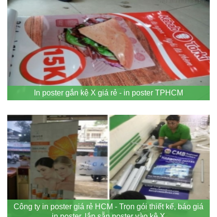
In poster gắn kệ X giá rẻ - in poster TPHCM
Công ty in poster giá rẻ HCM - Trọn gói thiết kế, báo giá
in poster, lắp sẵn poster vào kệ X