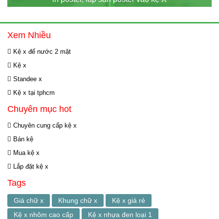
Xem Nhiều
Kệ x đế nước 2 mặt
Kệ x
Standee x
Kệ x tại tphcm
Chuyên mục hot
Chuyên cung cấp kệ x
Bán kệ
Mua kệ x
Lắp đặt kệ x
Tags
Giá chữ x
Khung chữ x
Kệ x giá rẻ
Kệ x nhôm cao cấp
Kệ x nhựa đen loại 1