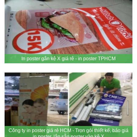
In poster gắn kệ X giá rẻ - in poster TPHCM
Công ty in poster giá rẻ HCM - Trọn gói thiết kế, báo giá
in poster, lắp sẵn poster vào kệ X