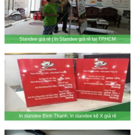
Standee giá rẻ | In Standee giá rẻ tại TPHCM
In standee Bình Thạnh, in standee kệ X giá rẻ