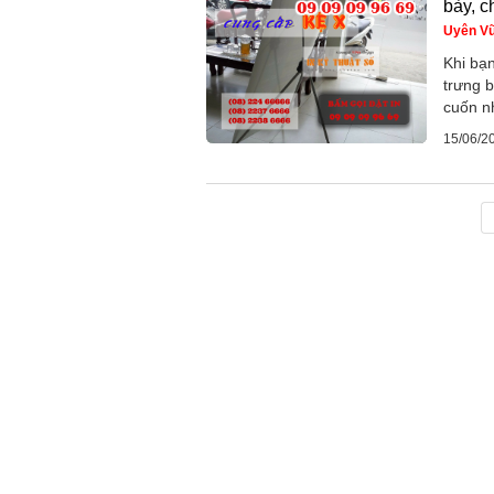
bày, c
Uyên V
Khi bạ
trưng b
cuốn n
15/06/2