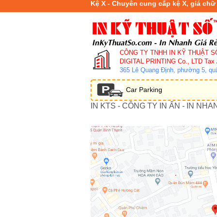
Kệ X - Chuyên cung cấp kệ X, giá chữ
CÔNG TY TNHH IN KỸ THUẬT S
DIGITAL PRINTING Co., LTD
Tax 
365 Lê Quang Định, phường 5, q
Car Parking
IN KTS - CÔNG TY IN ẤN - IN NHA