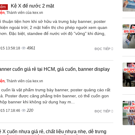
Kệ X đế nước 2 mặt
iểm
iện
, Thành viên của kex.vn
 thuận tiện hơn khi sở hữu và trưng bày banner, poster
kiện ngoài trời; 2 mặt hiển thị cho phép người xem quan
 hơn. Đặc biệt, standee đế nước với độ "vững" khi đứng,
4961
015 13:58:18
ĐỌC TIẾP
nner cuốn giá rẻ tại HCM, giá cuốn, banner display
iện
, Thành viên của kex.vn
 cuốn là vật phẩm trưng bày banner, poster quảng cáo rất
uả. Poster được căng phẳng trên banner, có thể cuốn gọn
 hộp banner khi không sử dụng hay m...
220
015 17:18:46
ĐỌC TIẾP
 X cuốn nhựa giá rẻ, chất liệu nhựa nhẹ, dễ trưng