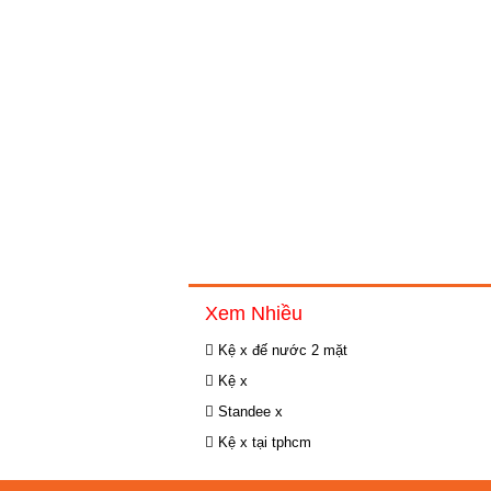
Xem Nhiều
Kệ x đế nước 2 mặt
Kệ x
Standee x
Kệ x tại tphcm