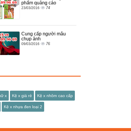
phẩm quảng cáo
74
23/03/2016
Cung cấp người mẫu
chụp ảnh
76
09/03/2016
hữ x
Kệ x giá rẻ
Kệ x nhôm cao cấp
Kệ x nhựa đen loại 2