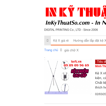
DIGITAL PRINTING Co., LTD - Since 2006
Kệ X giá rẻ
Hướng dẫn lắp đặt kệ 
Trang chủ
giá chữ X
.
Tiêu đ
Minh Th
Kệ X n
kiện, c
Chất l
thích h
02/03/2