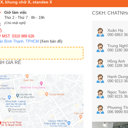
 X, khung chữ X, standee X
Giờ làm việc
CSKH: CHATNHA
Thứ 2 - Thứ 7 : 8h - 19h
(Chủ nhật nghỉ)
Xuân Hạ
Ố
090 6863 36
/ MST: 0310 989 626
uận Bình Thạnh, TPHCM
(Xem bản đồ)
Trung Nghĩ
090 1180 36
Hồng Anh
NH GIÁ RẺ
090 1189 36
Hạnh Dung
090 9213 36
Ngọc Toàn
090 9215 36
Phương Th
096 9999 83