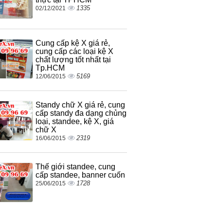
1335
02/12/2021
Cung cấp kệ X giá rẻ,
cung cấp các loại kệ X
chất lượng tốt nhất tại
Tp.HCM
5169
12/06/2015
Standy chữ X giá rẻ, cung
cấp standy đa dạng chủng
loại, standee, kệ X, giá
chữ X
2319
16/06/2015
Thế giới standee, cung
cấp standee, banner cuốn
1728
25/06/2015