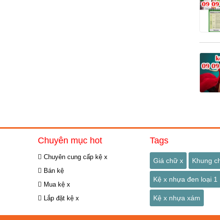
Chuyên mục hot
Tags
Chuyên cung cấp kệ x
Giá chữ x
Khung c
Bán kệ
Kệ x nhựa đen loại 1
Mua kệ x
Kệ x nhựa xám
Lắp đặt kệ x