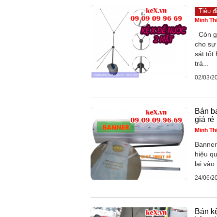
Tiêu đ
Minh Th
Còn gì
cho sự 
sát tốt
trá...
02/03/2
Bán ba
giá rẻ
Minh Th
Banner
hiệu q
lại vào
24/06/2
Bán kệ