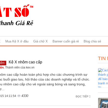
X
Mua Kệ X ở đâu
Giá chữ X
Banner cuốn giá rẻ
Blog chia sẻ
TIN
Kệ X nhôm cao cấp
iểm
iện
, Thành viên của kex.vn
hôm cao cấp hoàn toàn phù hợp cho các chương trình sự
ác buổi giao lưu, hội thảo của các doanh nghiệp và tổ chức.
iệu nhôm cao cấp cho vẻ ngoài sáng bóng và sang trọng,
ợ...
4330
015 14:11:54
ĐỌC TIẾP