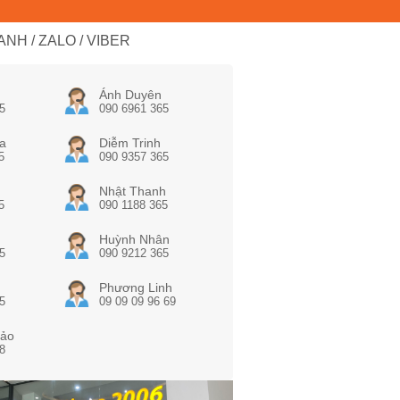
NH / ZALO / VIBER
Ánh Duyên
5
090 6961 365
a
Diễm Trinh
5
090 9357 365
Nhật Thanh
5
090 1188 365
Huỳnh Nhân
5
090 9212 365
Phương Linh
5
09 09 09 96 69
ảo
8