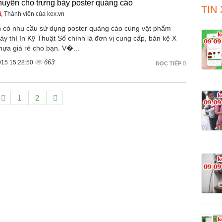
huyên cho trưng bày poster quảng cáo
TIN
ũ
, Thành viên của kex.vn
n có nhu cầu sử dụng poster quảng cáo cùng vật phẩm
ày thì In Kỹ Thuật Số chính là đơn vị cung cấp, bán kệ X
hựa giá rẻ cho bạn. V�...
663
015 15:28:50
ĐỌC TIẾP
1
2