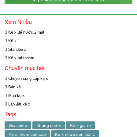
Xem Nhiều
Kệ x đế nước 2 mặt
Kệ x
Standee x
Kệ x tại tphcm
Chuyên mục hot
Chuyên cung cấp kệ x
Bán kệ
Mua kệ x
Lắp đặt kệ x
Tags
Giá chữ x
Khung chữ x
Kệ x giá rẻ
Kệ x nhôm cao cấp
Kệ x nhựa đen loại 1