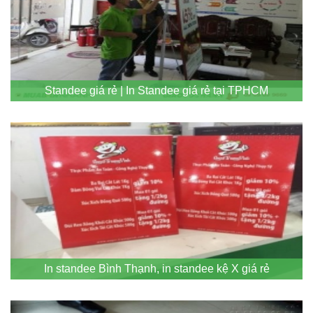
Standee giá rẻ | In Standee giá rẻ tại TPHCM
In standee Bình Thạnh, in standee kệ X giá rẻ