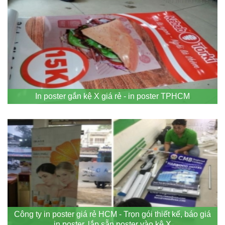
In poster gắn kệ X giá rẻ - in poster TPHCM
Công ty in poster giá rẻ HCM - Trọn gói thiết kế, báo giá
in poster, lắp sẵn poster vào kệ X