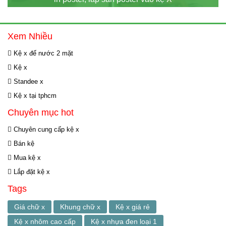
Xem Nhiều
Kệ x đế nước 2 mặt
Kệ x
Standee x
Kệ x tại tphcm
Chuyên mục hot
Chuyên cung cấp kệ x
Bán kệ
Mua kệ x
Lắp đặt kệ x
Tags
Giá chữ x
Khung chữ x
Kệ x giá rẻ
Kệ x nhôm cao cấp
Kệ x nhựa đen loại 1