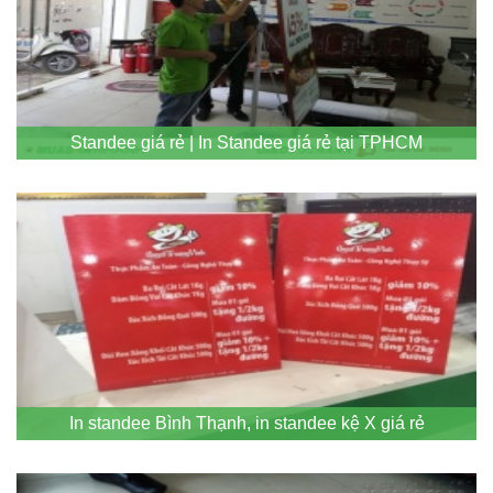
Standee giá rẻ | In Standee giá rẻ tại TPHCM
In standee Bình Thạnh, in standee kệ X giá rẻ