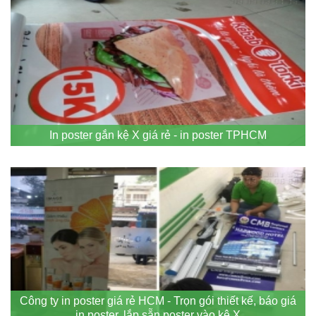
In poster gắn kệ X giá rẻ - in poster TPHCM
Công ty in poster giá rẻ HCM - Trọn gói thiết kế, báo giá
in poster, lắp sẵn poster vào kệ X