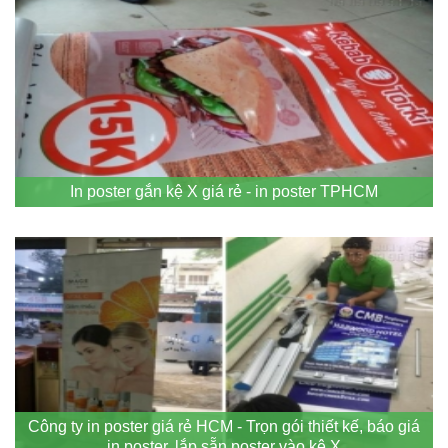
In poster gắn kệ X giá rẻ - in poster TPHCM
Công ty in poster giá rẻ HCM - Trọn gói thiết kế, báo giá
in poster, lắp sẵn poster vào kệ X