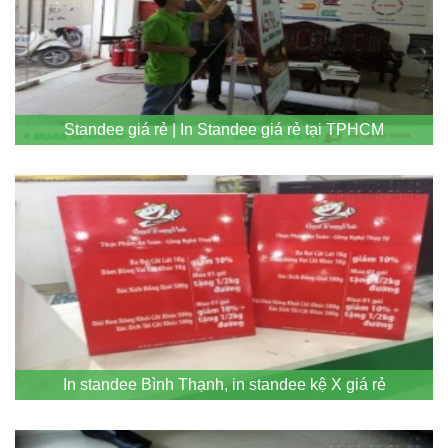
Standee giá rẻ | In Standee giá rẻ tại TPHCM
In standee Bình Thạnh, in standee kệ X giá rẻ