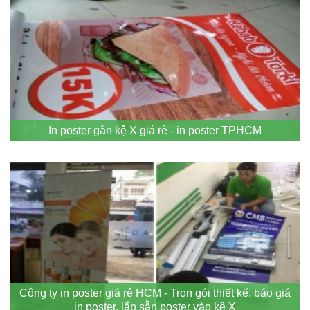
In poster gắn kệ X giá rẻ - in poster TPHCM
Công ty in poster giá rẻ HCM - Trọn gói thiết kế, báo giá
in poster, lắp sẵn poster vào kệ X