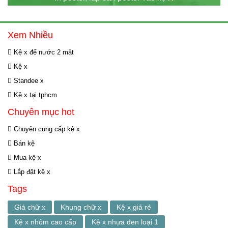
Xem Nhiều
Kệ x đế nước 2 mặt
Kệ x
Standee x
Kệ x tại tphcm
Chuyên mục hot
Chuyên cung cấp kệ x
Bán kệ
Mua kệ x
Lắp đặt kệ x
Tags
Giá chữ x
Khung chữ x
Kệ x giá rẻ
Kệ x nhôm cao cấp
Kệ x nhựa đen loại 1