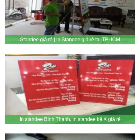
Standee giá rẻ | In Standee giá rẻ tại TPHCM
In standee Bình Thạnh, in standee kệ X giá rẻ