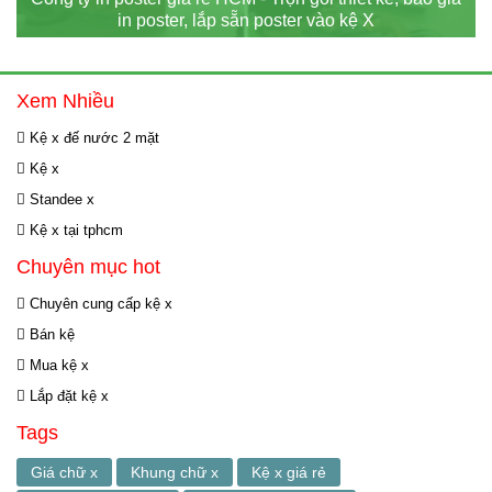
in poster, lắp sẵn poster vào kệ X
Xem Nhiều
Kệ x đế nước 2 mặt
Kệ x
Standee x
Kệ x tại tphcm
Chuyên mục hot
Chuyên cung cấp kệ x
Bán kệ
Mua kệ x
Lắp đặt kệ x
Tags
Giá chữ x
Khung chữ x
Kệ x giá rẻ