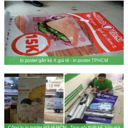
In poster gắn kệ X giá rẻ - in poster TPHCM
Công ty in poster giá rẻ HCM - Trọn gói thiết kế, báo giá