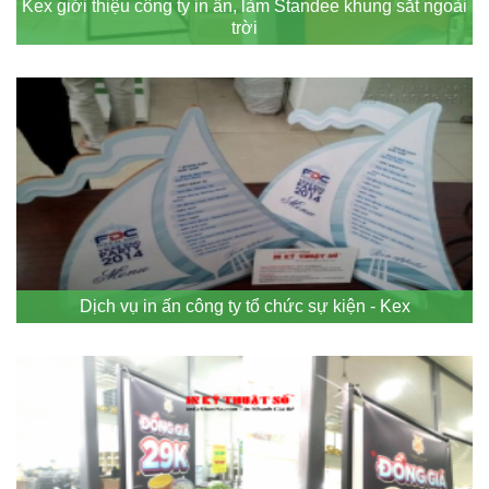
Kex giới thiệu công ty in ấn, làm Standee khung sắt ngoài
trời
Dịch vụ in ấn công ty tổ chức sự kiện - Kex