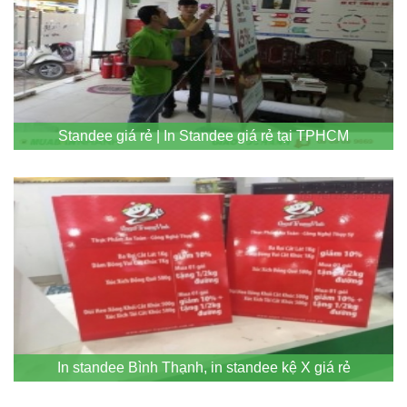
Standee giá rẻ | In Standee giá rẻ tại TPHCM
In standee Bình Thạnh, in standee kệ X giá rẻ