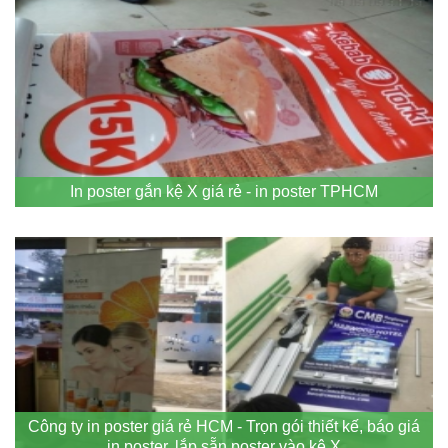
In poster gắn kệ X giá rẻ - in poster TPHCM
Công ty in poster giá rẻ HCM - Trọn gói thiết kế, báo giá
in poster, lắp sẵn poster vào kệ X