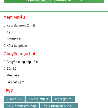
Xem Nhiều
Kệ x đế nước 2 mặt
Kệ x
Standee x
Kệ x tại tphcm
Chuyên mục hot
Chuyên cung cấp kệ x
Bán kệ
Mua kệ x
Lắp đặt kệ x
Tags
Giá chữ x
Khung chữ x
Kệ x giá rẻ
Kệ x nhôm cao cấp
Kệ x nhựa đen loại 1