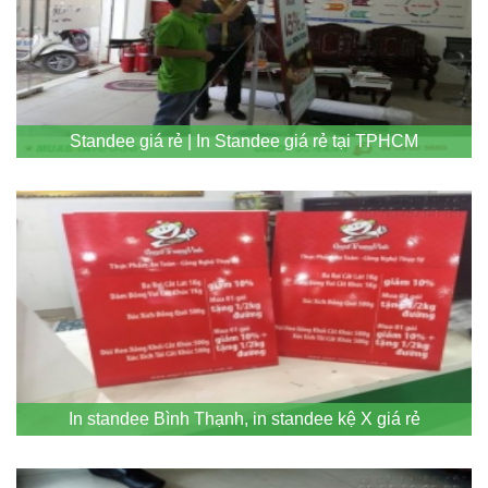
Standee giá rẻ | In Standee giá rẻ tại TPHCM
In standee Bình Thạnh, in standee kệ X giá rẻ