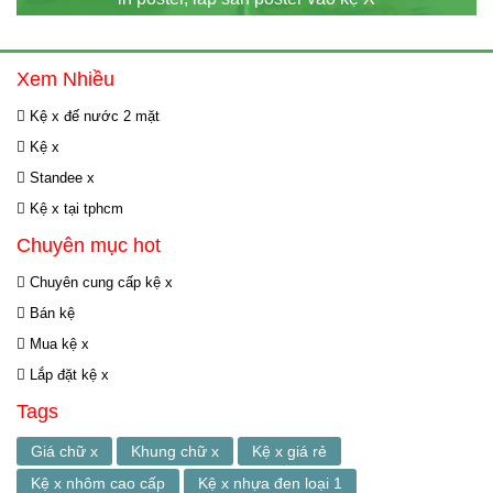
Xem Nhiều
Kệ x đế nước 2 mặt
Kệ x
Standee x
Kệ x tại tphcm
Chuyên mục hot
Chuyên cung cấp kệ x
Bán kệ
Mua kệ x
Lắp đặt kệ x
Tags
Giá chữ x
Khung chữ x
Kệ x giá rẻ
Kệ x nhôm cao cấp
Kệ x nhựa đen loại 1