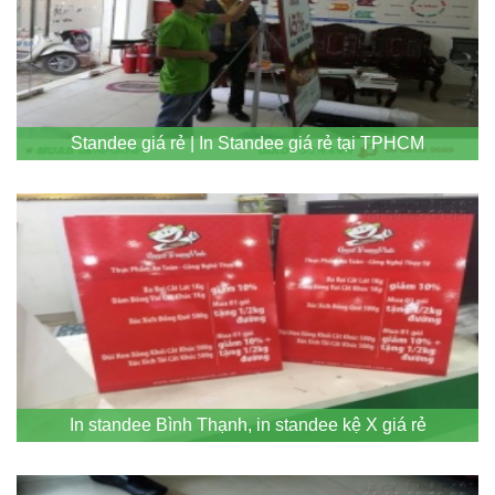
Standee giá rẻ | In Standee giá rẻ tại TPHCM
In standee Bình Thạnh, in standee kệ X giá rẻ