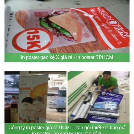
In poster gắn kệ X giá rẻ - in poster TPHCM
Công ty in poster giá rẻ HCM - Trọn gói thiết kế, báo giá
in poster, lắp sẵn poster vào kệ X