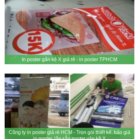
In poster gắn kệ X giá rẻ - in poster TPHCM
Công ty in poster giá rẻ HCM - Trọn gói thiết kế, báo giá
in poster, lắp sẵn poster vào kệ X