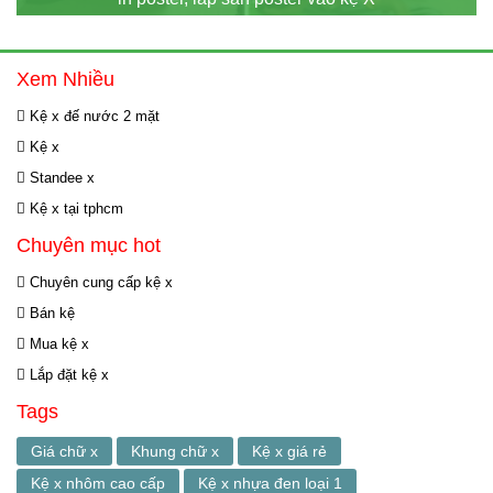
Xem Nhiều
Kệ x đế nước 2 mặt
Kệ x
Standee x
Kệ x tại tphcm
Chuyên mục hot
Chuyên cung cấp kệ x
Bán kệ
Mua kệ x
Lắp đặt kệ x
Tags
Giá chữ x
Khung chữ x
Kệ x giá rẻ
Kệ x nhôm cao cấp
Kệ x nhựa đen loại 1