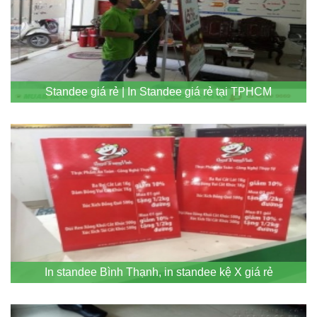
Standee giá rẻ | In Standee giá rẻ tại TPHCM
In standee Bình Thạnh, in standee kệ X giá rẻ