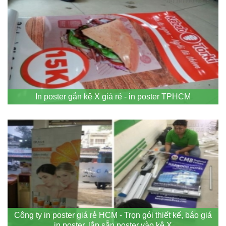
In poster gắn kệ X giá rẻ - in poster TPHCM
Công ty in poster giá rẻ HCM - Trọn gói thiết kế, báo giá
in poster, lắp sẵn poster vào kệ X