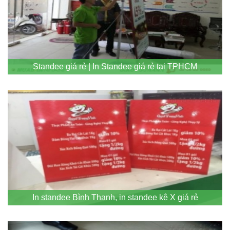
Standee giá rẻ | In Standee giá rẻ tại TPHCM
In standee Bình Thạnh, in standee kệ X giá rẻ