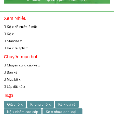
Xem Nhiều
Kệ x đế nước 2 mặt
Kệ x
Standee x
Kệ x tại tphcm
Chuyên mục hot
Chuyên cung cấp kệ x
Bán kệ
Mua kệ x
Lắp đặt kệ x
Tags
Giá chữ x
Khung chữ x
Kệ x giá rẻ
Kệ x nhôm cao cấp
Kệ x nhựa đen loại 1