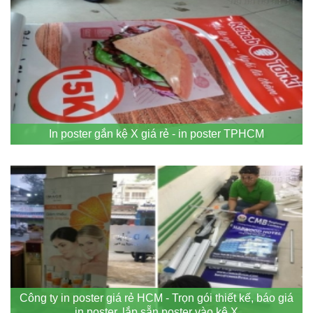
In poster gắn kệ X giá rẻ - in poster TPHCM
Công ty in poster giá rẻ HCM - Trọn gói thiết kế, báo giá
in poster, lắp sẵn poster vào kệ X