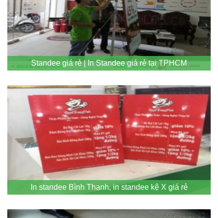
Standee giá rẻ | In Standee giá rẻ tại TPHCM
In standee Bình Thạnh, in standee kệ X giá rẻ