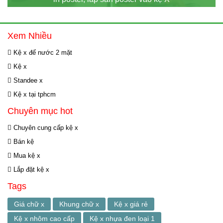
Xem Nhiều
Kệ x đế nước 2 mặt
Kệ x
Standee x
Kệ x tại tphcm
Chuyên mục hot
Chuyên cung cấp kệ x
Bán kệ
Mua kệ x
Lắp đặt kệ x
Tags
Giá chữ x
Khung chữ x
Kệ x giá rẻ
Kệ x nhôm cao cấp
Kệ x nhựa đen loại 1