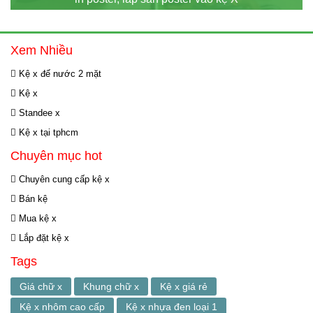
Xem Nhiều
Kệ x đế nước 2 mặt
Kệ x
Standee x
Kệ x tại tphcm
Chuyên mục hot
Chuyên cung cấp kệ x
Bán kệ
Mua kệ x
Lắp đặt kệ x
Tags
Giá chữ x
Khung chữ x
Kệ x giá rẻ
Kệ x nhôm cao cấp
Kệ x nhựa đen loại 1