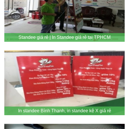
Standee giá rẻ | In Standee giá rẻ tại TPHCM
In standee Bình Thạnh, in standee kệ X giá rẻ