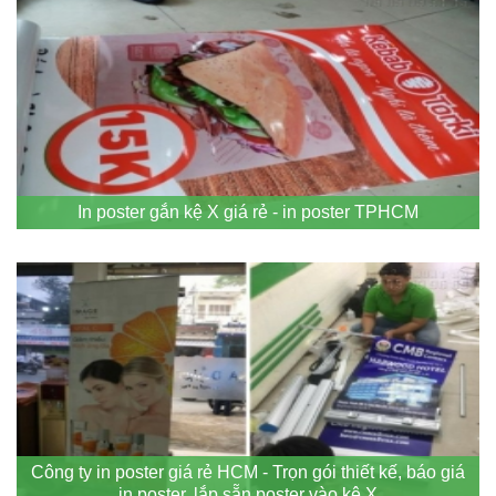
In poster gắn kệ X giá rẻ - in poster TPHCM
Công ty in poster giá rẻ HCM - Trọn gói thiết kế, báo giá
in poster, lắp sẵn poster vào kệ X