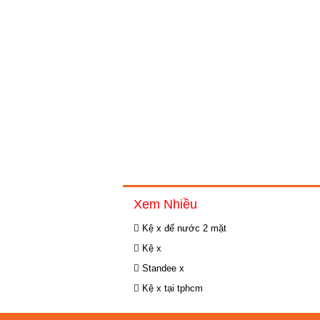
Xem Nhiều
Kệ x đế nước 2 mặt
Kệ x
Standee x
Kệ x tại tphcm