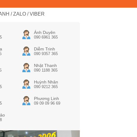
NH / ZALO / VIBER
Ánh Duyên
5
090 6961 365
a
Diễm Trinh
5
090 9357 365
Nhật Thanh
5
090 1188 365
Huỳnh Nhân
5
090 9212 365
Phương Linh
5
09 09 09 96 69
ảo
8