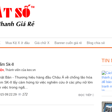
X
Mua Kệ X ở đâu
Giá chữ X
Banner cuốn giá rẻ
Blog chia sẻ
TIN
ẩm Sk-II
iện
, Thành viên của kex.vn
Nhật Bản - Thương hiệu hàng đầu Châu Á về chống lão hóa
m SK-II lấy cảm hứng từ việc nghiên cứu ở các phụ nữ lớn
m việc trong ng&...
172
015 09:22:29
ĐỌC TIẾP