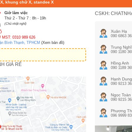
 X, khung chữ X, standee X
Giờ làm việc
CSKH: CHATNHA
Thứ 2 - Thứ 7 : 8h - 19h
(Chủ nhật nghỉ)
Xuân Hạ
Ố
090 6863 36
/ MST: 0310 989 626
uận Bình Thạnh, TPHCM
(Xem bản đồ)
Trung Nghĩ
090 1180 36
Hồng Anh
NH GIÁ RẺ
090 1189 36
Hạnh Dung
090 9213 36
Ngọc Toàn
090 9215 36
Phương Th
096 9999 83