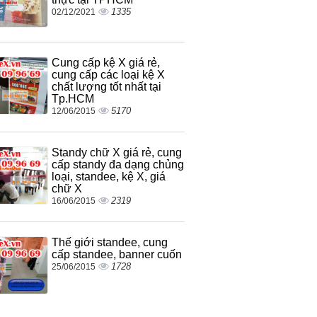
1335
02/12/2021
Cung cấp kệ X giá rẻ,
cung cấp các loại kệ X
chất lượng tốt nhất tại
Tp.HCM
5170
12/06/2015
Standy chữ X giá rẻ, cung
cấp standy đa dạng chủng
loại, standee, kệ X, giá
chữ X
2319
16/06/2015
Thế giới standee, cung
cấp standee, banner cuốn
1728
25/06/2015