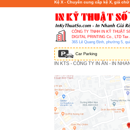
Kệ X - Chuyên cung cấp kệ X, giá chữ
CÔNG TY TNHH IN KỸ THUẬT S
DIGITAL PRINTING Co., LTD
Tax 
365 Lê Quang Định, phường 5, q
Car Parking
IN KTS - CÔNG TY IN ẤN - IN NHA