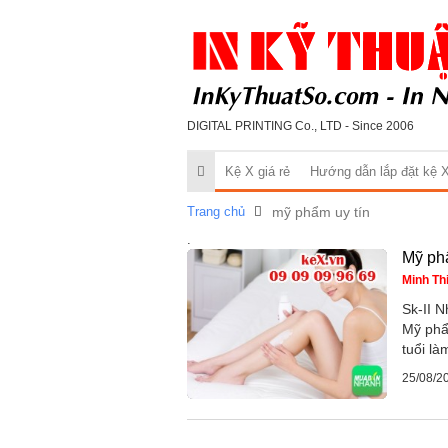
DIGITAL PRINTING Co., LTD - Since 2006
Kệ X giá rẻ
Hướng dẫn lắp đặt kệ 
Trang chủ
mỹ phẩm uy tín
.
Mỹ ph
Minh Th
Sk-II 
Mỹ phẩ
tuổi là
25/08/2