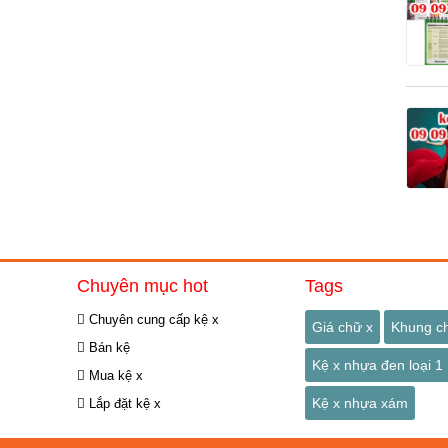
Chuyên mục hot
Tags
Chuyên cung cấp kệ x
Giá chữ x
Khung c
Bán kệ
Kệ x nhựa đen loại 1
Mua kệ x
Kệ x nhựa xám
Lắp đặt kệ x