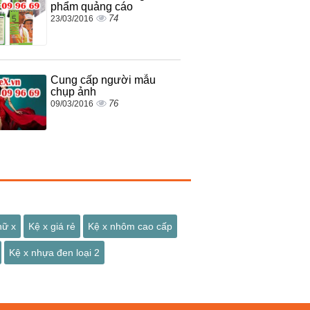
phẩm quảng cáo
74
23/03/2016
Cung cấp người mẫu
chụp ảnh
76
09/03/2016
hữ x
Kệ x giá rẻ
Kệ x nhôm cao cấp
Kệ x nhựa đen loại 2