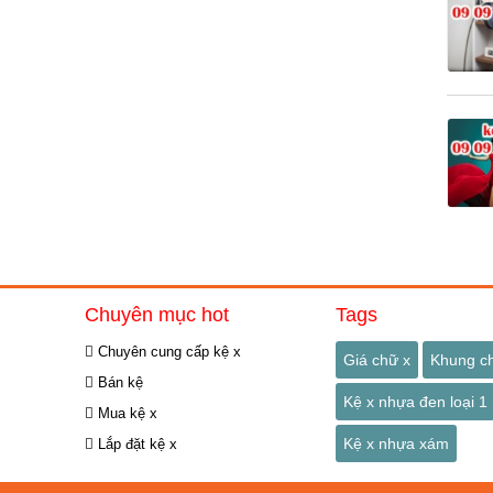
Chuyên mục hot
Tags
Chuyên cung cấp kệ x
Giá chữ x
Khung c
Bán kệ
Kệ x nhựa đen loại 1
Mua kệ x
Kệ x nhựa xám
Lắp đặt kệ x