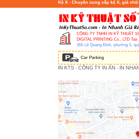
Kệ X - Chuyên cung cấp kệ X, giá chữ
CÔNG TY TNHH IN KỸ THUẬT S
DIGITAL PRINTING Co., LTD
Tax 
365 Lê Quang Định, phường 5, q
Car Parking
IN KTS - CÔNG TY IN ẤN - IN NHA