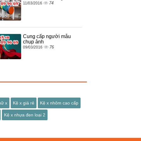
74
11/03/2016
Cung cấp người mẫu
chụp ảnh
76
09/03/2016
hữ x
Kệ x giá rẻ
Kệ x nhôm cao cấp
Kệ x nhựa đen loại 2