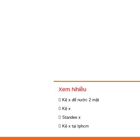
Xem Nhiều
Kệ x đế nước 2 mặt
Kệ x
Standee x
Kệ x tại tphcm