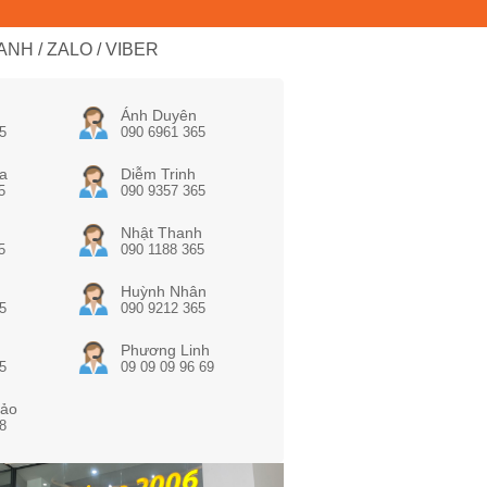
NH / ZALO / VIBER
Ánh Duyên
5
090 6961 365
a
Diễm Trinh
5
090 9357 365
Nhật Thanh
5
090 1188 365
Huỳnh Nhân
5
090 9212 365
Phương Linh
5
09 09 09 96 69
ảo
8