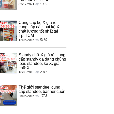
1335
02/12/2021
Cung cấp kệ X giá rẻ,
cung cấp các loại kệ X
chất lượng tốt nhất tại
Tp.HCM
5169
12/06/2015
Standy chữ X giá rẻ, cung
cấp standy đa dạng chủng
loại, standee, kệ X, giá
chữ X
2317
16/06/2015
Thế giới standee, cung
cấp standee, banner cuốn
1728
25/06/2015