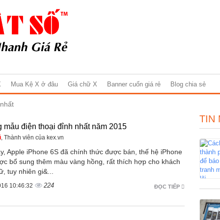
X
Mua Kệ X ở đâu
Giá chữ X
Banner cuốn giá rẻ
Blog chia sẻ
 nhất
TIN
 mẫu điện thoại đỉnh nhất năm 2015
ũ
, Thành viên của kex.vn
y, Apple iPhone 6S đã chính thức được bán, thế hệ iPhone
ợc bổ sung thêm màu vàng hồng, rất thích hợp cho khách
, tuy nhiên gi&...
224
016 10:46:32
ĐỌC TIẾP