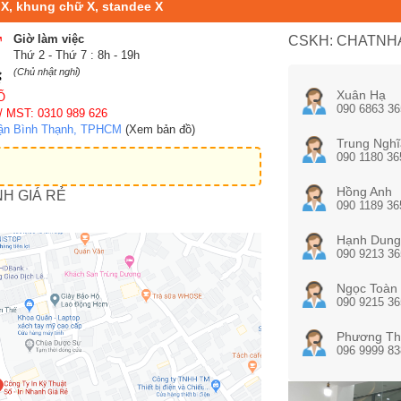
 X, khung chữ X, standee X
Giờ làm việc
CSKH: CHATNHA
Thứ 2 - Thứ 7 : 8h - 19h
(Chủ nhật nghỉ)
Xuân Hạ
Ố
090 6863 36
/ MST: 0310 989 626
uận Bình Thạnh, TPHCM
(Xem bản đồ)
Trung Nghĩ
090 1180 36
Hồng Anh
NH GIÁ RẺ
090 1189 36
Hạnh Dung
090 9213 36
Ngọc Toàn
090 9215 36
Phương Th
096 9999 83