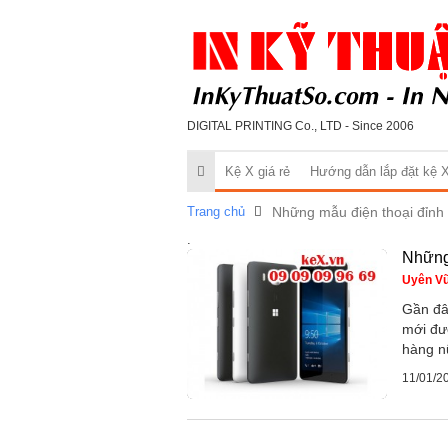
DIGITAL PRINTING Co., LTD - Since 2006
Kệ X giá rẻ
Hướng dẫn lắp đặt kệ 
Trang chủ
Những mẫu điện thoại đỉnh
.
Những
Uyên V
Gần đâ
mới đư
hàng nữ
11/01/2