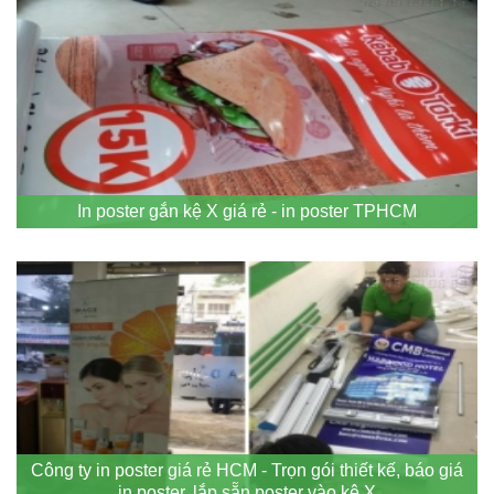
In poster gắn kệ X giá rẻ - in poster TPHCM
Công ty in poster giá rẻ HCM - Trọn gói thiết kế, báo giá
in poster, lắp sẵn poster vào kệ X