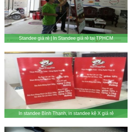
Standee giá rẻ | In Standee giá rẻ tại TPHCM
In standee Bình Thạnh, in standee kệ X giá rẻ