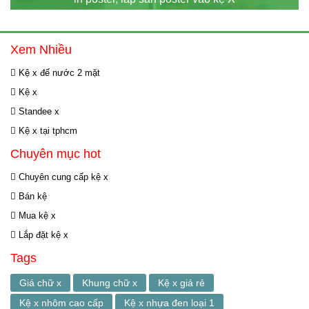
Xem Nhiều
Kệ x đế nước 2 mặt
Kệ x
Standee x
Kệ x tại tphcm
Chuyên mục hot
Chuyên cung cấp kệ x
Bán kệ
Mua kệ x
Lắp đặt kệ x
Tags
Giá chữ x
Khung chữ x
Kệ x giá rẻ
Kệ x nhôm cao cấp
Kệ x nhựa đen loại 1