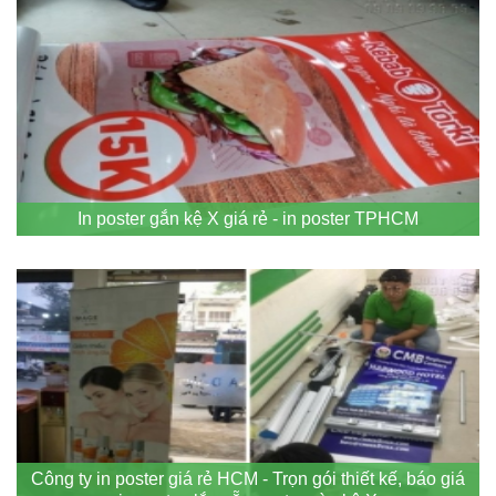
In poster gắn kệ X giá rẻ - in poster TPHCM
Công ty in poster giá rẻ HCM - Trọn gói thiết kế, báo giá