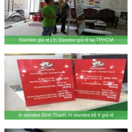
Standee giá rẻ | In Standee giá rẻ tại TPHCM
In standee Bình Thạnh, in standee kệ X giá rẻ