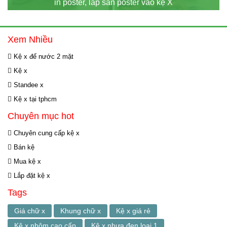
in poster, lắp sẵn poster vào kệ X
Xem Nhiều
Kệ x đế nước 2 mặt
Kệ x
Standee x
Kệ x tại tphcm
Chuyên mục hot
Chuyên cung cấp kệ x
Bán kệ
Mua kệ x
Lắp đặt kệ x
Tags
Giá chữ x
Khung chữ x
Kệ x giá rẻ
Kệ x nhôm cao cấp
Kệ x nhựa đen loại 1