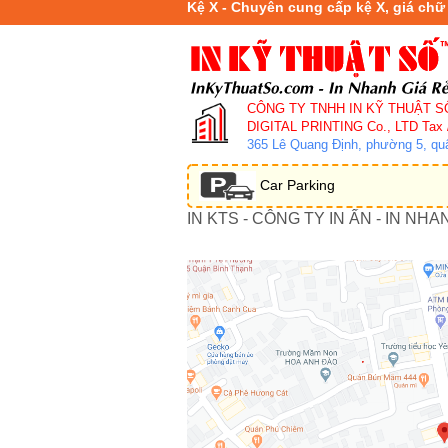
Kệ X - Chuyên cung cấp kệ X, giá chữ
CÔNG TY TNHH IN KỸ THUẬT S
DIGITAL PRINTING Co., LTD
Tax 
365 Lê Quang Định, phường 5, q
Car Parking
IN KTS - CÔNG TY IN ẤN - IN NHA