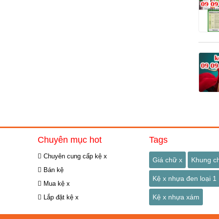
Chuyên mục hot
Tags
Chuyên cung cấp kệ x
Giá chữ x
Khung c
Bán kệ
Kệ x nhựa đen loại 1
Mua kệ x
Kệ x nhựa xám
Lắp đặt kệ x