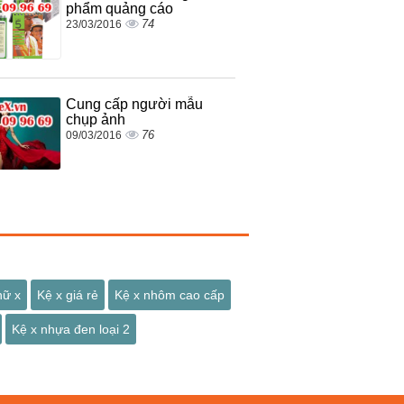
phẩm quảng cáo
74
23/03/2016
Cung cấp người mẫu
chụp ảnh
76
09/03/2016
hữ x
Kệ x giá rẻ
Kệ x nhôm cao cấp
Kệ x nhựa đen loại 2