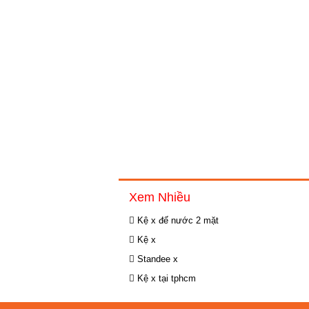
Xem Nhiều
Kệ x đế nước 2 mặt
Kệ x
Standee x
Kệ x tại tphcm