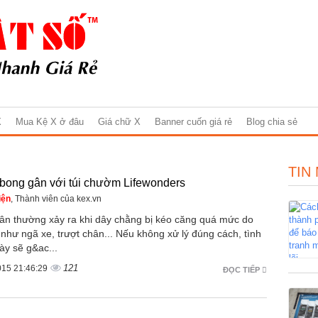
X
Mua Kệ X ở đâu
Giá chữ X
Banner cuốn giá rẻ
Blog chia sẻ
TIN
bong gân với túi chườm Lifewonders
iện
, Thành viên của kex.vn
ân thường xảy ra khi dây chằng bị kéo căng quá mức do
 như ngã xe, trượt chân... Nếu không xử lý đúng cách, tình
ày sẽ g&ac...
121
015 21:46:29
ĐỌC TIẾP