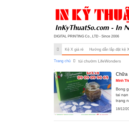
DIGITAL PRINTING Co., LTD - Since 2006
Kệ X giá rẻ
Hướng dẫn lắp đặt kệ 
Trang chủ
túi chườm LifeWonders
.
Chữa 
Minh Th
Bong g
tai nạn
trạng n
18/12/2