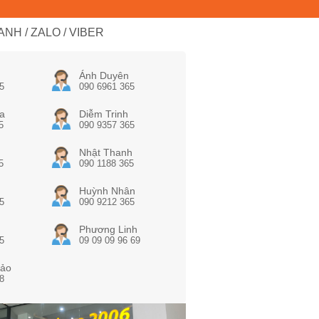
NH / ZALO / VIBER
Ánh Duyên
5
090 6961 365
a
Diễm Trinh
5
090 9357 365
Nhật Thanh
5
090 1188 365
Huỳnh Nhân
5
090 9212 365
Phương Linh
5
09 09 09 96 69
ảo
8