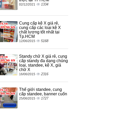
1334
02/12/2021
Cung cấp kệ X giá rẻ,
cung cấp các loại kệ X
chất lượng tốt nhất tại
Tp.HCM
5168
12/06/2015
Standy chữ X giá rẻ, cung
cấp standy đa dạng chủng
loại, standee, kệ X, giá
chữ X
2316
16/06/2015
Thế giới standee, cung
cấp standee, banner cuốn
1727
25/06/2015