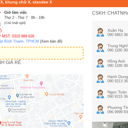
 X, khung chữ X, standee X
Giờ làm việc
CSKH: CHATNHA
Thứ 2 - Thứ 7 : 8h - 19h
(Chủ nhật nghỉ)
Xuân Hạ
Ố
090 6863 36
/ MST: 0310 989 626
uận Bình Thạnh, TPHCM
(Xem bản đồ)
Trung Nghĩ
090 1180 36
Hồng Anh
NH GIÁ RẺ
090 1189 36
Hạnh Dung
090 9213 36
Ngọc Toàn
090 9215 36
Phương Th
096 9999 83