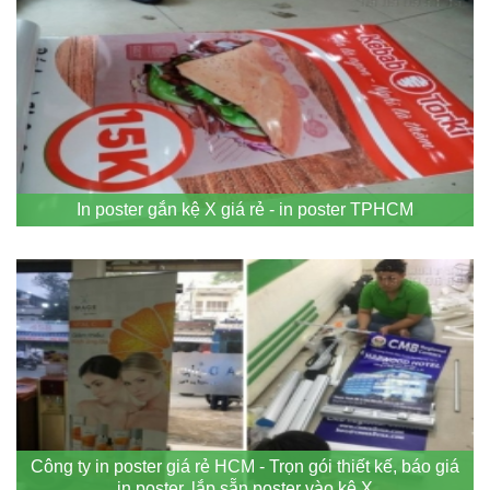
In poster gắn kệ X giá rẻ - in poster TPHCM
Công ty in poster giá rẻ HCM - Trọn gói thiết kế, báo giá
in poster, lắp sẵn poster vào kệ X