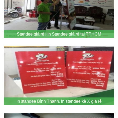
Standee giá rẻ | In Standee giá rẻ tại TPHCM
In standee Bình Thạnh, in standee kệ X giá rẻ