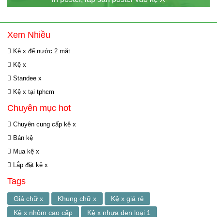
Xem Nhiều
Kệ x đế nước 2 mặt
Kệ x
Standee x
Kệ x tại tphcm
Chuyên mục hot
Chuyên cung cấp kệ x
Bán kệ
Mua kệ x
Lắp đặt kệ x
Tags
Giá chữ x
Khung chữ x
Kệ x giá rẻ
Kệ x nhôm cao cấp
Kệ x nhựa đen loại 1