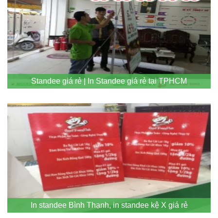
Standee giá rẻ | In Standee giá rẻ tại TPHCM
In standee Bình Thạnh, in standee kệ X giá rẻ