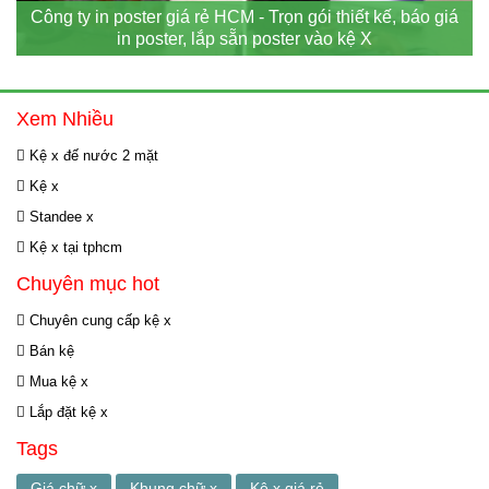
Công ty in poster giá rẻ HCM - Trọn gói thiết kế, báo giá
in poster, lắp sẵn poster vào kệ X
Xem Nhiều
Kệ x đế nước 2 mặt
Kệ x
Standee x
Kệ x tại tphcm
Chuyên mục hot
Chuyên cung cấp kệ x
Bán kệ
Mua kệ x
Lắp đặt kệ x
Tags
Giá chữ x
Khung chữ x
Kệ x giá rẻ