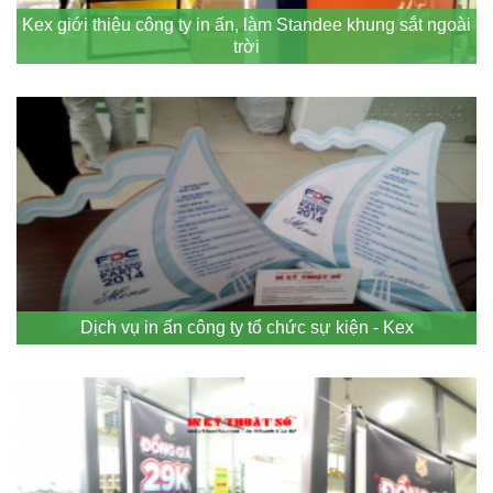
Kex giới thiệu công ty in ấn, làm Standee khung sắt ngoài
trời
Dịch vụ in ấn công ty tổ chức sự kiện - Kex