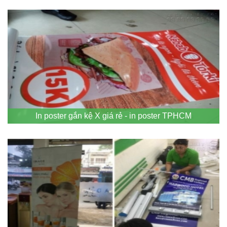
In poster gắn kệ X giá rẻ - in poster TPHCM