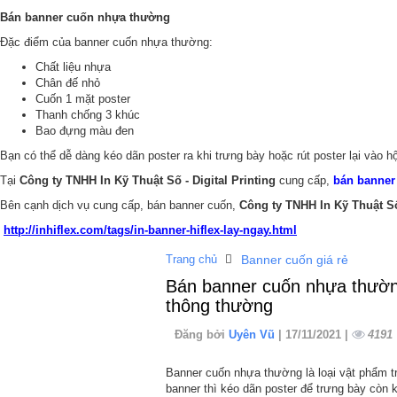
Bán banner cuốn nhựa thường
Đặc điểm của banner cuốn nhựa thường:
Chất liệu nhựa
Chân đế nhỏ
Cuốn 1 mặt poster
Thanh chống 3 khúc
Bao đựng màu đen
Bạn có thể dễ dàng kéo dãn poster ra khi trưng bày hoặc rút poster lại vào 
Tại
Công ty TNHH In Kỹ Thuật Số - Digital Printing
cung cấp,
bán banner
Bên cạnh dịch vụ cung cấp, bán banner cuốn,
Công ty TNHH In Kỹ Thuật Số 
http://inhiflex.com/tags/in-banner-hiflex-lay-ngay.html
Trang chủ
Banner cuốn giá rẻ
Bán banner cuốn nhựa thường
thông thường
Đăng bởi
Uyên Vũ
| 17/11/2021 |
4191
Banner cuốn nhựa thường là loại vật phẩm t
banner thì kéo dãn poster để trưng bày còn k