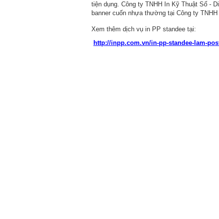
tiện dụng. Công ty TNHH In Kỹ Thuật Số - Di
banner cuốn nhựa thường tại Công ty TNHH
Xem thêm dịch vụ in PP standee tại:
http://inpp.com.vn/in-pp-standee-lam-post