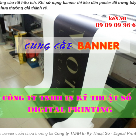
g cáo rất hữu ích. Khi sử dụng banner thì kéo dãn poster để trưng bày 
nhựa thường giá thành rẻ.
 banner cuốn nhựa thường tại
Công ty TNHH In Kỹ Thuật Số - Digital Prin