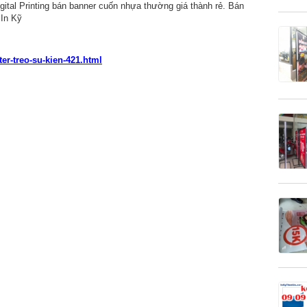
gital Printing bán banner cuốn nhựa thường giá thành rẻ. Bán
 In Kỹ
er-treo-su-kien-421.html