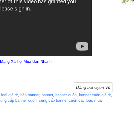
n Mạng Xã Hội Mua Bán Nhanh:
Đăng bởi Uyên Vũ
loại giá rẻ
,
bán banner
,
banner
,
banner cuốn
,
banner cuộn giá rẻ
,
cung cấp banner cuộn
,
cung cấp banner cuốn các loại
,
mua