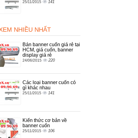
141
25/11/2015
 XEM NHIỀU NHẤT
Bán banner cuốn giá rẻ tại
HCM, giá cuốn, banner
display giá rẻ
220
24/06/2015
Các loại banner cuốn có
gì khác nhau
141
25/11/2015
Kiến thức cơ bản về
banner cuốn
106
25/11/2015