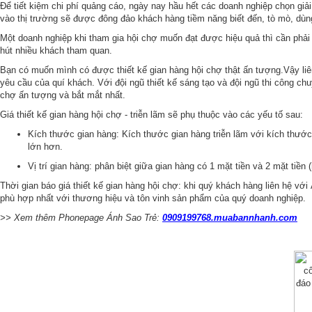
Để tiết kiệm chi phí quảng cáo, ngày nay hầu hết các doanh nghiệp chọn giả
vào thị trường sẽ được đông đảo khách hàng tiềm năng biết đến, tò mò, dù
Một doanh nghiệp khi tham gia hội chợ muốn đạt được hiệu quả thì cần phải
hút nhiều khách tham quan.
Bạn có muốn mình có được thiết kế gian hàng hội chợ thật ấn tượng.Vậy liên 
yêu cầu của quí khách. Với đội ngũ thiết kế sáng tạo và đội ngũ thi công ch
chợ ấn tượng và bắt mắt nhất.
Giá thiết kế gian hàng hội chợ - triễn lãm sẽ phụ thuộc vào các yếu tố sau:
Kích thước gian hàng: Kích thước gian hàng triễn lãm với kích thước
lớn hơn.
Vị trí gian hàng: phân biệt giữa gian hàng có 1 mặt tiền và 2 mặt tiề
Thời gian báo giá thiết kế gian hàng hội chợ: khi quý khách hàng liên hệ vớ
phù hợp nhất với thương hiệu và tôn vinh sản phẩm của quý doanh nghiệp.
>> Xem thêm Phonepage Ánh Sao Trẻ:
0909199768.muabannhanh.com