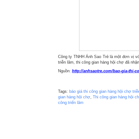
Công ty TNHH Ánh Sao Trẻ là một đơn vị với
triễn lãm, thi công gian hàng hội chợ đã nh
Nguồn:
http://anhsaotre.com/bao-gia-thi-
Tags:
báo giá thi công gian hàng hội chợ tri
gian hàng hội chợ
,
Thi công gian hàng hội c
công triển lãm