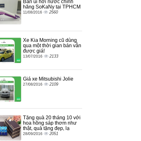
Bàn ủi hơi nước chính
hãng SoKaNy tại TPHCM
2560
11/08/2016
Xe Kia Morning cũ dùng
qua một thời gian bán vẫn
được giá!
2133
13/07/2016
Giá xe Mitsubishi Jolie
2109
27/08/2016
Tặng quà 20 tháng 10 với
hoa hồng sáp thơm như
thật, quà tặng đẹp, lạ
2051
28/09/2016