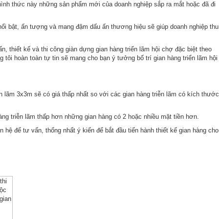
ng hình thức này những sản phẩm mới của doanh nghiệp sắp ra mắt hoặc đã đi
 nổi bật, ấn tượng và mang đậm dấu ấn thương hiệu sẽ giúp doanh nghiệp thu
, thiết kế và thi công giàn dựng gian hàng triển lãm hội chợ đặc biệt theo
tôi hoàn toàn tự tin sẽ mang cho bạn ý tưởng bố trí gian hàng triển lãm hội
n lãm 3x3m sẽ có giá thấp nhất so với các gian hàng triễn lãm có kích thước
 hàng triễn lãm thấp hơn những gian hàng có 2 hoặc nhiều mặt tiền hơn.
 hệ để tư vấn, thống nhất ý kiến để bắt đầu tiến hành thiết kế gian hàng cho