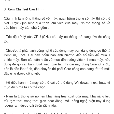
hơn.
3. Xem Chi Tiết Cấu Hình
Cấu hình là những thông số về máy, qua những thông số này thì có thể
biết được định hình quá trình làm việc của máy. Những thông số về
cấu hình máy cần chú ý gồm :
- Tốc độ xử lý của CPU (GHz) cái náy có thông số càng lớn thì càng
tốt.
- ChipSet là phản ánh công nghệ của dòng máy bạn đang dùng có thể là
Pentium, Core. Cái này phần nào ảnh hưởng đến số tiền để mua 1
chiếc máy. Ban cần cân nhắc về mục đính công việc khi mua máy, nếu
dùng để gõ văn bản, lướt web, giải trí…thì cái này dùng Core i3 là đủ,
còn là dân lập trình, dân chuyên thì phải Core càng cao càng tốt thì mới
đáp ứng được công việc.
- Hệ điều hành mà máy có thể cài có thể dùng Windows, linux, Imac vì
mục đích mà ta có thể chọn.
- Ram là 1 thông số nói lên khả năng truy xuất của máy, khả năng lưu
trữ tạm thời trong thời gian hoạt động. Với công nghệ hiện nay dung
lượng ram được cải thiện rất nhiều.