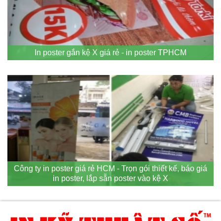
In poster gắn kệ X giá rẻ - in poster TPHCM
Công ty in poster giá rẻ HCM - Trọn gói thiết kế, báo giá
in poster, lắp sẵn poster vào kệ X