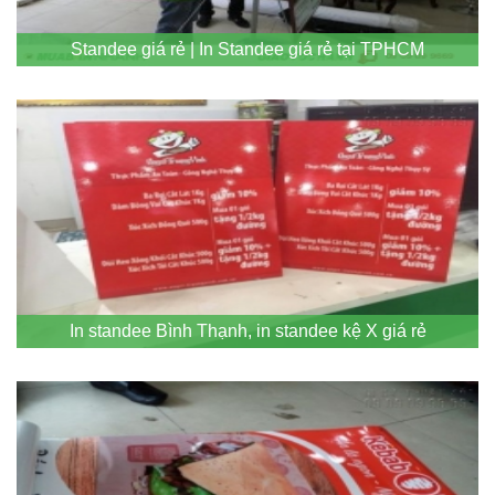
Standee giá rẻ | In Standee giá rẻ tại TPHCM
In standee Bình Thạnh, in standee kệ X giá rẻ