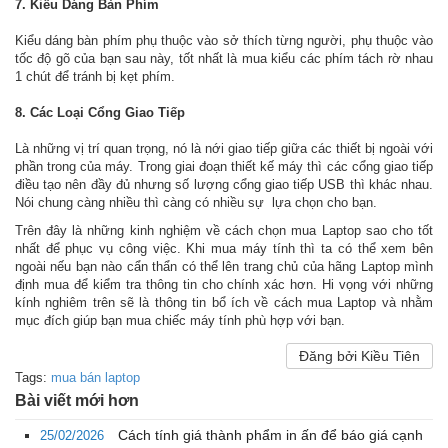
7. Kiểu Dáng Bàn Phím
Kiểu dáng bàn phím phụ thuộc vào sở thích từng người, phụ thuộc vào
tốc độ gõ của bạn sau này, tốt nhất là mua kiểu các phím tách rờ nhau
1 chút để tránh bị kẹt phím.
8. Các Loại Cổng Giao Tiếp
Là những vị trí quan trọng, nó là nới giao tiếp giữa các thiết bị ngoài với
phần trong của máy. Trong giai đoạn thiết kế máy thì các cổng giao tiếp
điều tạo nên đầy đủ nhưng số lượng cổng giao tiếp USB thì khác nhau.
Nói chung càng nhiều thì càng có nhiều sự lựa chọn cho bạn.
Trên đây là những kinh nghiệm về cách chọn mua Laptop sao cho tốt
nhất để phục vụ công việc. Khi mua máy tính thì ta có thể xem bên
ngoài nếu bạn nào cẩn thẩn có thể lên trang chủ của hãng Laptop mình
định mua để kiểm tra thông tin cho chính xác hơn. Hi vọng với những
kính nghiêm trên sẽ là thông tin bổ ích về cách mua Laptop và nhằm
mục đích giúp bạn mua chiếc máy tính phù hợp với bạn.
Đăng bởi Kiều Tiên
Tags:
mua bán laptop
Bài viết mới hơn
Cách tính giá thành phẩm in ấn để báo giá cạnh
25/02/2026