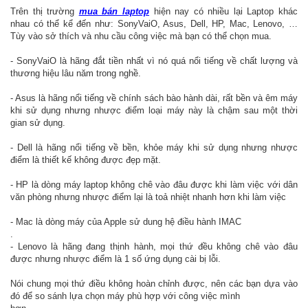
Trên thị trường
mua bán laptop
hiện nay có nhiều lại Laptop khác
nhau có thể kể đến như: SonyVaiO, Asus, Dell, HP, Mac, Lenovo, …
Tùy vào sở thích và nhu cầu công việc mà bạn có thể chọn mua.
- SonyVaiO là hãng đắt tiền nhất vì nó quá nổi tiếng về chất lượng và
thương hiệu lâu năm trong nghề.
- Asus là hãng nổi tiếng về chính sách bào hành dài, rất bền và êm máy
khi sử dụng nhưng nhược điểm loại máy này là chậm sau một thời
gian sử dụng.
- Dell là hãng nổi tiếng về bền, khỏe máy khi sử dụng nhưng nhược
điểm là thiết kế không được đẹp mặt.
- HP là dòng máy laptop không chê vào đâu được khi làm việc với dân
văn phòng nhưng nhược điểm lại là toả nhiệt nhanh hơn khi làm việc
- Mac là dòng máy của Apple sử dung hệ điều hành IMAC
.
- Lenovo là hãng đang thịnh hành, mọi thứ đều không chê vào đâu
được nhưng nhược điểm là 1 số ứng dụng cài bị lỗi.
Nói chung mọi thứ điều không hoàn chỉnh được, nên các bạn dựa vào
đó để so sánh lựa chọn máy phù hợp với công việc mình