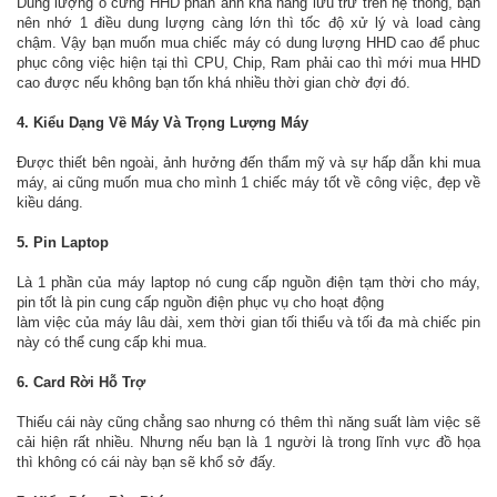
Dung lượng ổ cứng HHD phản ánh khả năng lưu trữ trên hệ thống, bạn
nên nhớ 1 điều dung lượng càng lớn thì tốc độ xử lý và load càng
chậm. Vậy bạn muốn mua chiếc máy có dung lượng HHD cao để phuc
phục công việc hiện tại thì CPU, Chip, Ram phải cao thì mới mua HHD
cao được nếu không bạn tốn khá nhiều thời gian chờ đợi đó.
4. Kiểu Dạng Về Máy Và Trọng Lượng Máy
Được thiết bên ngoài, ảnh hưởng đến thẩm mỹ và sự hấp dẫn khi mua
máy, ai cũng muốn mua cho mình 1 chiếc máy tốt về công việc, đẹp về
kiều dáng.
5. Pin Laptop
Là 1 phần của máy laptop nó cung cấp nguồn điện tạm thời cho máy,
pin tốt là pin cung cấp nguồn điện phục vụ cho hoạt động
làm việc của máy lâu dài, xem thời gian tối thiểu và tối đa mà chiếc pin
này có thể cung cấp khi mua.
6. Card Rời Hỗ Trợ
Thiếu cái này cũng chẳng sao nhưng có thêm thì năng suất làm việc sẽ
cải hiện rất nhiều. Nhưng nếu bạn là 1 người là trong lĩnh vực đồ họa
thì không có cái này bạn sẽ khổ sở đấy.