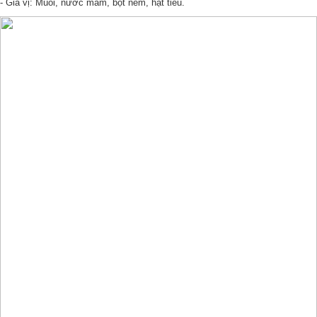
- Gia vị: Muối, nước mắm, bột nêm, hạt tiêu.