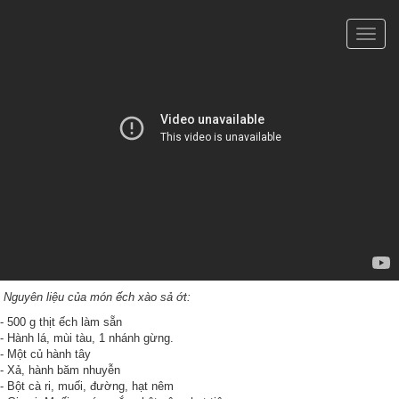
Toggle
naviga
Nguyên liệu của món ếch xào sả ớt:
- 500 g thịt ếch làm sẵn
- Hành lá, mùi tàu, 1 nhánh gừng.
- Một củ hành tây
- Xả, hành băm nhuyễn
- Bột cà ri, muối, đường, hạt nêm