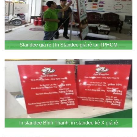
Standee giá rẻ | In Standee giá rẻ tại TPHCM
In standee Bình Thạnh, in standee kệ X giá rẻ