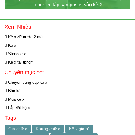
in poster, lắp sẵn poster vào kệ X
Xem Nhiều
Kệ x đế nước 2 mặt
Kệ x
Standee x
Kệ x tại tphcm
Chuyên mục hot
Chuyên cung cấp kệ x
Bán kệ
Mua kệ x
Lắp đặt kệ x
Tags
Giá chữ x
Khung chữ x
Kệ x giá rẻ