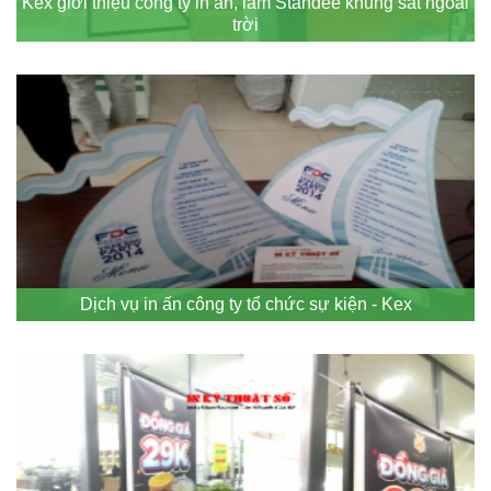
Kex giới thiệu công ty in ấn, làm Standee khung sắt ngoài
trời
Dịch vụ in ấn công ty tổ chức sự kiện - Kex