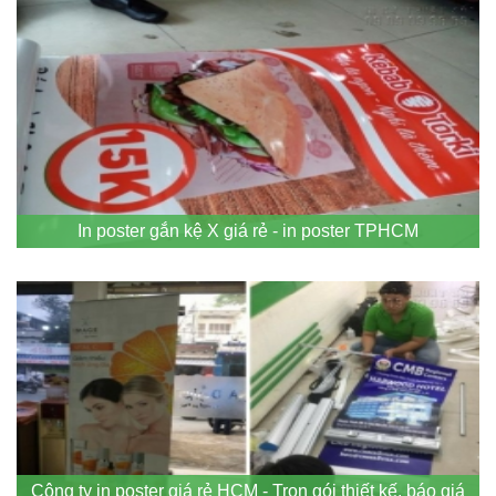
In poster gắn kệ X giá rẻ - in poster TPHCM
Công ty in poster giá rẻ HCM - Trọn gói thiết kế, báo giá