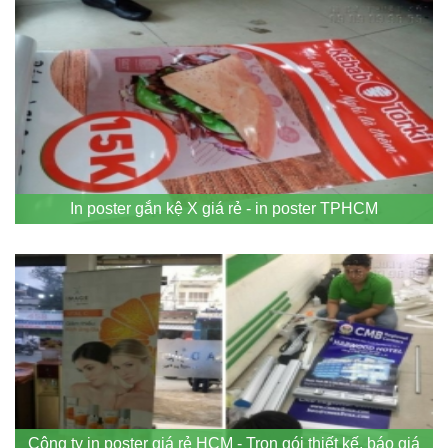
In poster gắn kệ X giá rẻ - in poster TPHCM
Công ty in poster giá rẻ HCM - Trọn gói thiết kế, báo giá