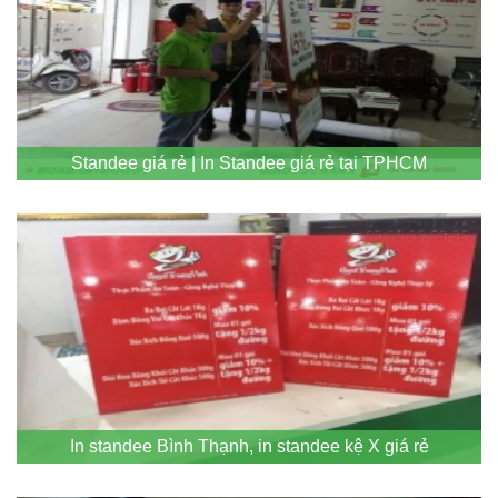
Standee giá rẻ | In Standee giá rẻ tại TPHCM
In standee Bình Thạnh, in standee kệ X giá rẻ