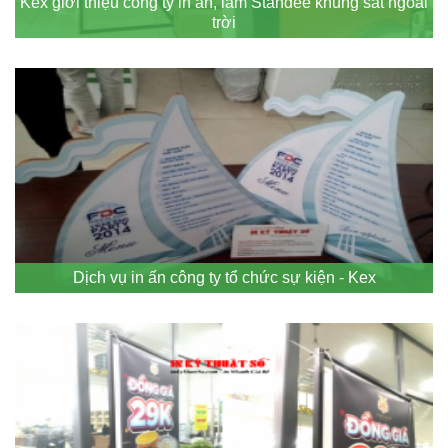
Kex giới thiệu công ty in ấn, làm Standee khung sắt ngoài
trời
Dịch vụ in ấn công ty tổ chức sự kiện - Kex