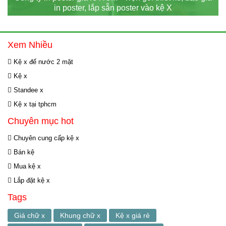
in poster, lắp sẵn poster vào kệ X
Xem Nhiều
Kệ x đế nước 2 mặt
Kệ x
Standee x
Kệ x tại tphcm
Chuyên mục hot
Chuyên cung cấp kệ x
Bán kệ
Mua kệ x
Lắp đặt kệ x
Tags
Giá chữ x
Khung chữ x
Kệ x giá rẻ